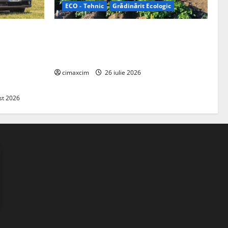
ECO - Tehnic
Grădinărit Ecologic
ifelland au
Agricultura Viitorului: Tranziția
 folosește
Ecologică bazată pe Tehnologie, nu pe
entru
Chimicale
zire complet
cimaxcim
26 iulie 2026
st 2026