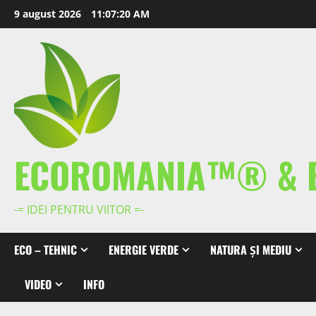
Skip
9 august 2026
11:07:20 AM
to
content
ECOROMANIA™® & 
-= IDEI PENTRU VIITOR =-
ECO – TEHNIC
ENERGIE VERDE
NATURA ȘI MEDIU
VIDEO
INFO