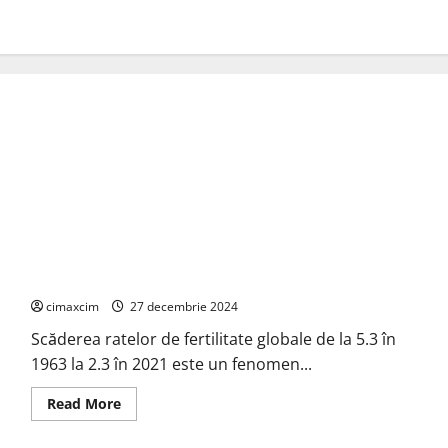
Impactul Poluării și Încălzirii Globale asupra Fertilității
cimaxcim
27 decembrie 2024
Scăderea ratelor de fertilitate globale de la 5.3 în
1963 la 2.3 în 2021 este un fenomen...
Read
Read More
more
about
Impactul