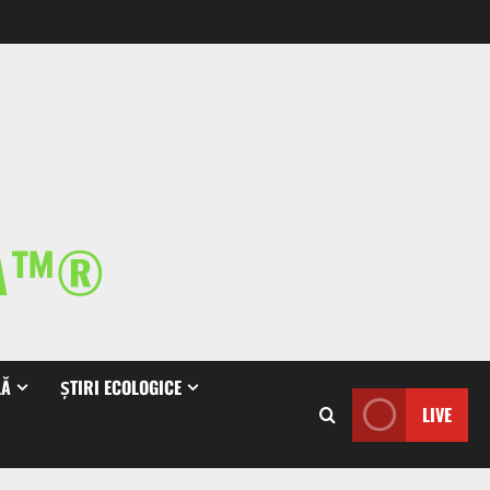
IA™®
LĂ
ȘTIRI ECOLOGICE
LIVE