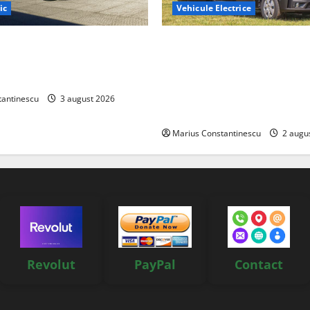
ic
Vehicule Electrice
ază „Thunder”, unul dintre
Interstar‑e Relax: Nissan și E
mpacte și eficiente sisteme
creat o rulotă electrică care
e electrică din lume
bateria de 87 kWh nu doar p
tracțiune, ci și pentru încăl
tantinescu
3 august 2026
off‑grid
Marius Constantinescu
2 augu
Revolut
PayPal
Contact