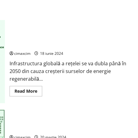
Poluării
și
Încălzirii
Globale
asupra
Fertilității
Infrastructura globală a rețelei electrice se va dubla până în
2050 pentru a satisface creșterea cererii de energie
electrică
cimaxcim
18 iunie 2024
Infrastructura globală a rețelei se va dubla până în
2050 din cauza creșterii surselor de energie
regenerabilă...
Read
Read More
more
about
Infrastructura
globală
a
rețelei
electrice
se
Schimbări Climatice în 2024 – temperatura in România
va
dubla
cimaxcim
20 martie 2024