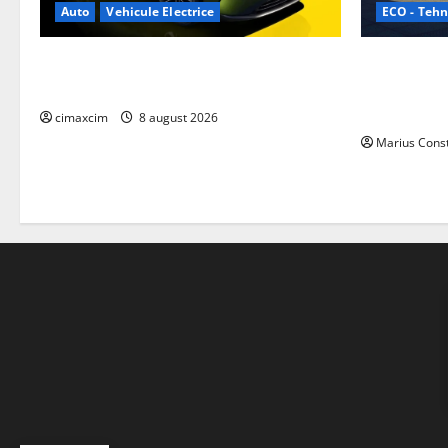
ECO - Tehn
Auto
Vehicule Electrice
Geely lanse
Nissan NX7: SUV-ul electrificat accesibil
cele mai co
care extinde gama Nissan în China
de acționar
cimaxcim
8 august 2026
Marius Cons