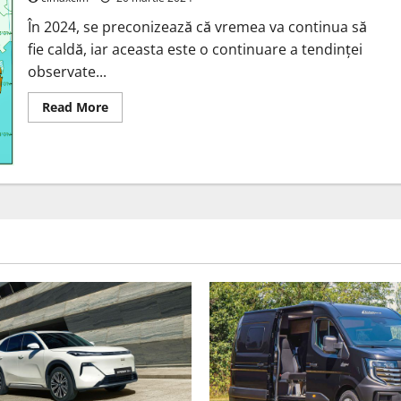
până
în
În 2024, se preconizează că vremea va continua să
2050
pentru
fie caldă, iar aceasta este o continuare a tendinței
a
satisface
observate...
creșterea
cererii
de
Read
Read More
energie
more
electrică
about
Schimbări
Climatice
în
2024
–
temperatura
in
România