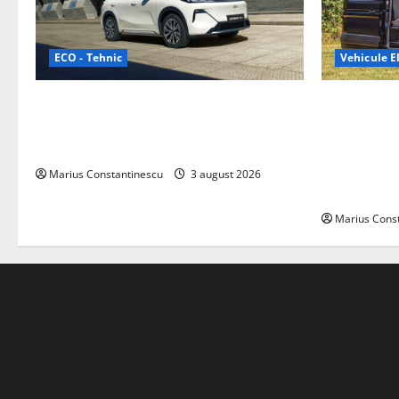
ECO - Tehnic
Vehicule El
Geely lansează „Thunder”, unul dintre
Interstar‑e 
cele mai compacte și eficiente sisteme
creat o rul
de acționare electrică din lume
bateria de 
tracțiune, c
Marius Constantinescu
3 august 2026
off‑grid
Marius Cons