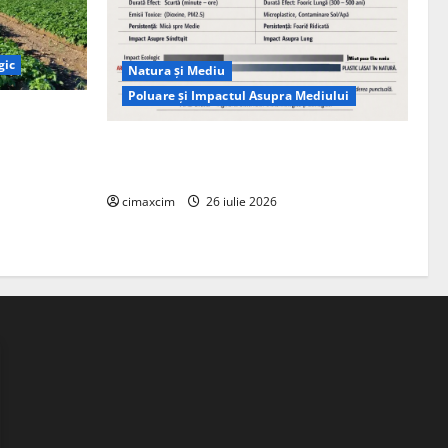
gic
Natura și Mediu
Poluare și Impactul Asupra Mediului
ția
ie, nu pe
Managementul deșeurilor în România:
probleme reale, soluții și tehnologii noi
cimaxcim
26 iulie 2026