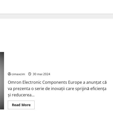
Omron Electronic Components Europe va prezenta o serie de
inovații care sprijină eficiența și reducerea pierderilor de
energie pentru încărcarea vehiculelor electrice (EV)
cimaxcim
30 mai 2024
Omron Electronic Components Europe a anunțat că
va prezenta o serie de inovații care sprijină eficiența
și reducerea...
Read
Read More
more
about