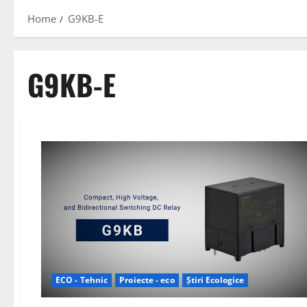
Home
G9KB-E
G9KB-E
ECO - Tehnic
Proiecte - eco
Știri Ecologice