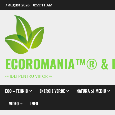
Skip
7 august 2026
8:59:12 AM
to
content
ECOROMANIA™® & 
-= IDEI PENTRU VIITOR =-
ECO – TEHNIC
ENERGIE VERDE
NATURA ȘI MEDIU
VIDEO
INFO