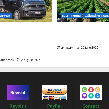
ectrice
ECO - Tehnic
Grădinărit Ecolo
Relax: Nissan și Eifelland au
Agricultura Viitorului: Tranzi
otă electrică care folosește
Ecologică bazată pe Tehnolog
87 kWh nu doar pentru
Chimicale
i și pentru încălzire complet
cimaxcim
26 iulie 2026
tantinescu
2 august 2026
Revolut
PayPal
Contact