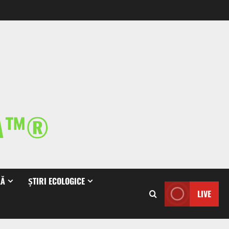
IA™®
LĂ
ȘTIRI ECOLOGICE
LIVE