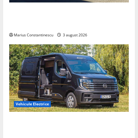
Geely lansează „Thunder”, unul dintre cele mai
compacte și eficiente sisteme de acționare electrică
din lume
Marius Constantinescu
3 august 2026
Vehicule Electrice
Interstar‑e Relax: Nissan și Eifelland au creat o
rulotă electrică care folosește bateria de 87 kWh nu
doar pentru tracțiune, ci și pentru încălzire complet