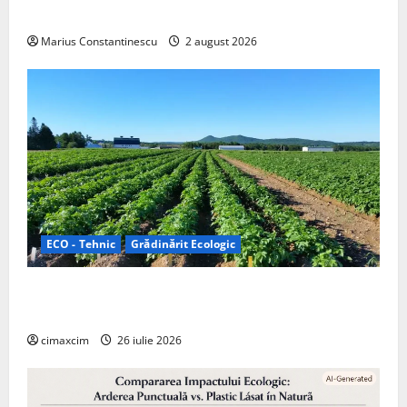
off‑grid
Marius Constantinescu
2 august 2026
ECO - Tehnic
Grădinărit Ecologic
Agricultura Viitorului: Tranziția Ecologică bazată pe
Tehnologie, nu pe Chimicale
cimaxcim
26 iulie 2026