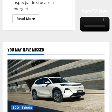
Inspecția de stocare a
energiei...
AgroTV Live
Read
Read More
more
about
Fronius
ajunge
în
topul
clasamentului
pentru
YOU MAY HAVE MISSED
a
cincea
oară
ECO - Tehnic