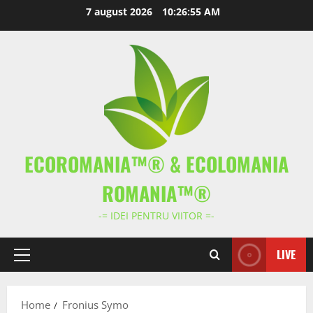
Skip
7 august 2026
10:26:55 AM
to
content
ECOROMANIA™® & ECOLOMANIA
ROMANIA™®
-= IDEI PENTRU VIITOR =-
LIVE
Primary
Menu
Home
Fronius Symo