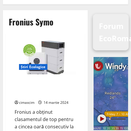
Fronius Symo
Forum
EcoRom
Știri Ecologice
Fronius ajunge în topul
clasamentului pentru a cincea
oară
cimaxcim
14 martie 2024
Fronius a obținut
clasamentul de top pentru
a cincea oară consecutiv la