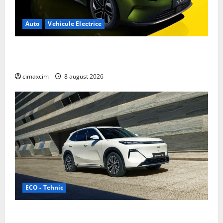
Auto
Vehicule Electrice
Nissan NX7: SUV-ul electrificat accesibil care extinde
gama Nissan în China
cimaxcim
8 august 2026
ECO - Tehnic
Geely lansează „Thunder”, unul dintre cele mai