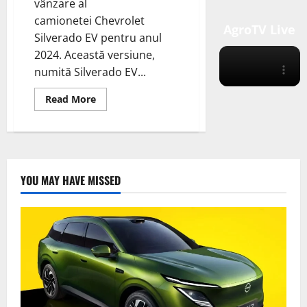
vânzare al
camionetei Chevrolet
AgroTV Live
Silverado EV pentru anul
2024. Această versiune,
numită Silverado EV...
Read
Read More
more
about
Chevrolet
a
dezvăluit
recent
primul
model
YOU MAY HAVE MISSED
de
vânzare
al
camionetei
Silverado
EV
RST
First
Edition