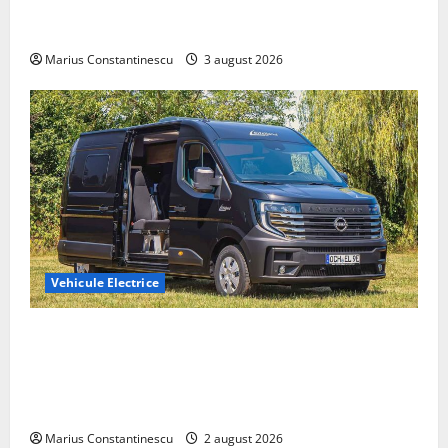
compacte și eficiente sisteme de acționare electrică
din lume
Marius Constantinescu
3 august 2026
Vehicule Electrice
Interstar‑e Relax: Nissan și Eifelland au creat o
rulotă electrică care folosește bateria de 87 kWh nu
doar pentru tracțiune, ci și pentru încălzire complet
off‑grid
Marius Constantinescu
2 august 2026