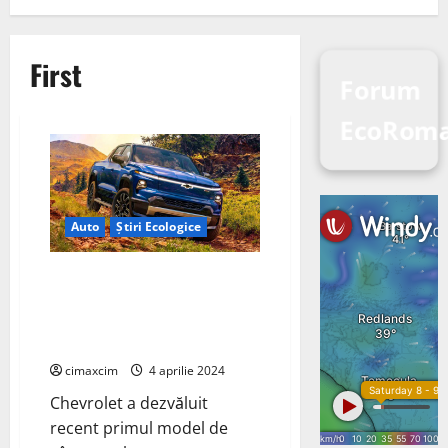
First
Forum
EcoRoma
Auto
Știri Ecologice
Chevrolet a dezvăluit recent
primul model de vânzare al
camionetei Silverado EV RST
First Edition
cimaxcim
4 aprilie 2024
Chevrolet a dezvăluit
recent primul model de