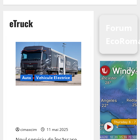
eTruck
Forum
EcoRom
Auto
Vehicule Electrice
Serviciul de încărcare MAN
Charge&Go pentru încărcarea
camioanelor publice electrice în
Europa; standard compatibil cu
MAN eTruck
cimaxcim
11 mai 2025
Noul serviciu de încărcare