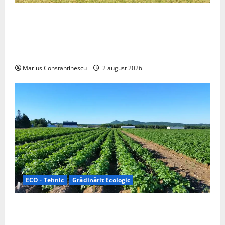
Interstar‑e Relax: Nissan și Eifelland au creat o
rulotă electrică care folosește bateria de 87 kWh nu
doar pentru tracțiune, ci și pentru încălzire complet
off‑grid
Marius Constantinescu
2 august 2026
ECO - Tehnic
Grădinărit Ecologic
Agricultura Viitorului: Tranziția Ecologică bazată pe
Tehnologie, nu pe Chimicale