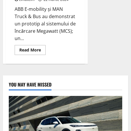
ABB E-mobility și MAN
Truck & Bus au demonstrat
un prototip al sistemului de
încărcare Megawatt (MCS);
un...
Read
Read More
more
about
ABB
E-
mobility
și
MAN
Truck
YOU MAY HAVE MISSED
&
Bus
au
demonstrat
sistemul
de
încărcare
Megawatt
(MCS)