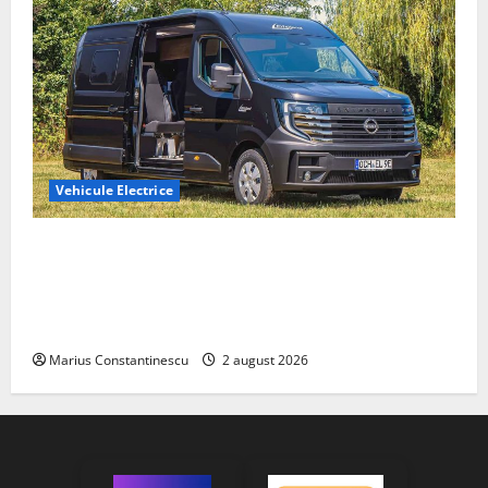
Vehicule Electrice
Interstar‑e Relax: Nissan și Eifelland au creat o
rulotă electrică care folosește bateria de 87 kWh nu
doar pentru tracțiune, ci și pentru încălzire complet
off‑grid
Marius Constantinescu
2 august 2026