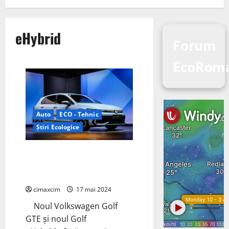
eHybrid
Forum
EcoRom
Auto
ECO - Tehnic
Știri Ecologice
Volkswagen începe vânzările de
noi Golf GTE și eHybrid PHEV în
Europa
cimaxcim
17 mai 2024
Noul Volkswagen Golf
GTE și noul Golf