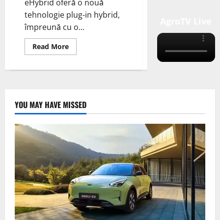
eHybrid oferă o nouă
tehnologie plug-in hybrid,
AgroTV Live
împreună cu o...
Read
Read More
more
about
Volkswagen
începe
vânzările
de
noi
Golf
YOU MAY HAVE MISSED
GTE
și
eHybrid
PHEV
în
Europa