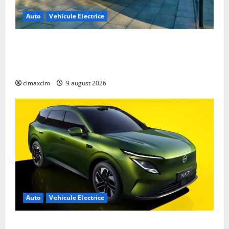
Auto
Vehicule Electrice
Geely E2 – cea mai ieftină mașină electrică din
China cu autonomie reală de 300 km. Analiză
completă 2026
cimaxcim
9 august 2026
Auto
Vehicule Electrice
Nissan NX7: SUV-ul electrificat accesibil care extinde