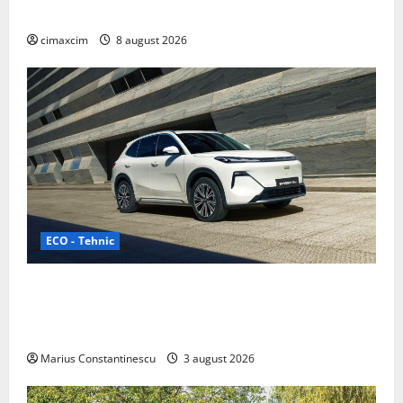
gama Nissan în China
cimaxcim
8 august 2026
ECO - Tehnic
Geely lansează „Thunder”, unul dintre cele mai
compacte și eficiente sisteme de acționare electrică
din lume
Marius Constantinescu
3 august 2026