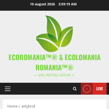
Skip
10 august 2026
3:59:20 AM
to
content
ECOROMANIA™® & ECOLOMANIA
ROMANIA™®
-= IDEI PENTRU VIITOR =-
LIVE
Primary
Menu
Home
eHybrid