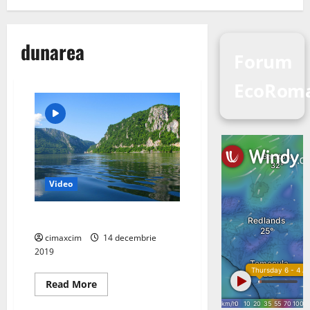
dunarea
Forum
EcoRoma
Video
Dunarea – „Amazonul Europei”
cimaxcim
14 decembrie
2019
Read
Read More
more
about