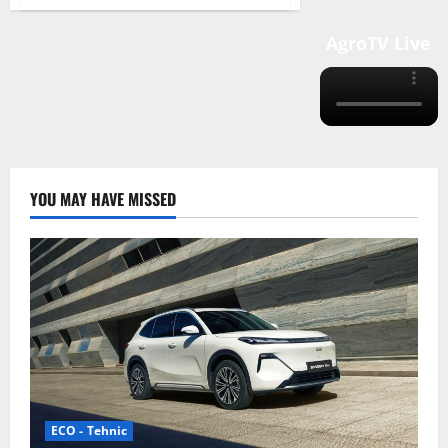
Dunarea
–
„Amazonul
AgroTV Live
Europei”
YOU MAY HAVE MISSED
ECO - Tehnic