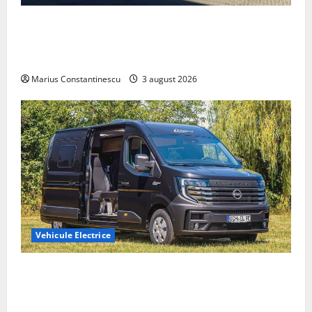
Geely lansează „Thunder”, unul dintre cele mai
compacte și eficiente sisteme de acționare electrică
din lume
Marius Constantinescu
3 august 2026
Vehicule Electrice
Interstar‑e Relax: Nissan și Eifelland au creat o
rulotă electrică care folosește bateria de 87 kWh nu
doar pentru tracțiune, ci și pentru încălzire complet