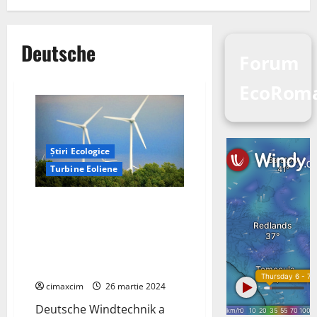
Deutsche
Forum
EcoRom
Știri Ecologice
Turbine Eoliene
Deutsche Windtechnik
promovează sectorul energiei
eoliene din Belgia prin
introducerea de servicii
independente
cimaxcim
26 martie 2024
Deutsche Windtechnik a