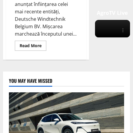
anunțat înființarea celei
mai recente entități,
AgroTV Live
Deutsche Windtechnik
Belgium BV. Mișcarea
marchează începutul unei...
Read
Read More
more
about
Deutsche
Windtechnik
promovează
sectorul
energiei
eoliene
YOU MAY HAVE MISSED
din
Belgia
prin
introducerea
de
servicii
independente