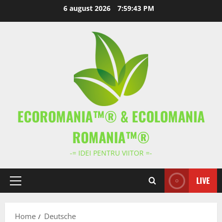
Skip
6 august 2026
7:59:43 PM
to
content
ECOROMANIA™® & ECOLOMANIA
ROMANIA™®
-= IDEI PENTRU VIITOR =-
LIVE
Primary
Menu
Home
Deutsche