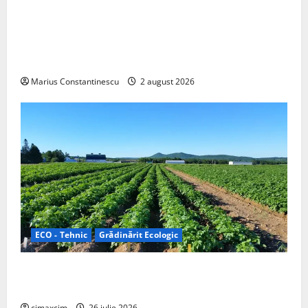
Interstar‑e Relax: Nissan și Eifelland au creat o
rulotă electrică care folosește bateria de 87 kWh nu
doar pentru tracțiune, ci și pentru încălzire complet
off‑grid
Marius Constantinescu
2 august 2026
ECO - Tehnic
Grădinărit Ecologic
Agricultura Viitorului: Tranziția Ecologică bazată pe
Tehnologie, nu pe Chimicale
cimaxcim
26 iulie 2026