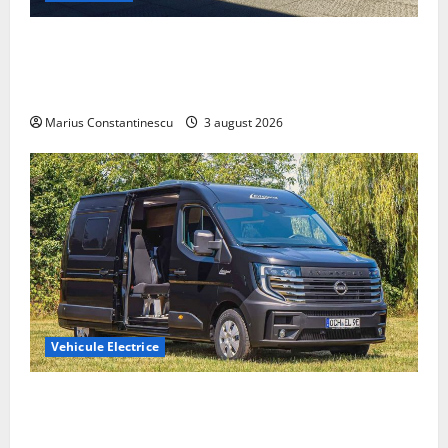
Geely lansează „Thunder”, unul dintre cele mai
compacte și eficiente sisteme de acționare electrică
din lume
Marius Constantinescu
3 august 2026
Vehicule Electrice
Interstar‑e Relax: Nissan și Eifelland au creat o
rulotă electrică care folosește bateria de 87 kWh nu