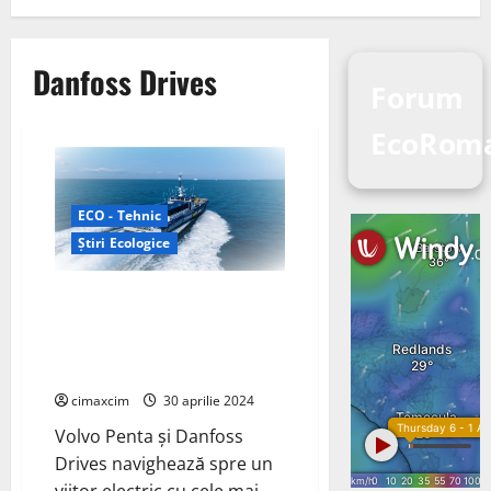
Danfoss Drives
Forum
EcoRom
ECO - Tehnic
Știri Ecologice
Volvo Penta și Danfoss Drives
navighează spre un viitor
electric cu cele mai recente
nave hibride MHO-Co
cimaxcim
30 aprilie 2024
Volvo Penta și Danfoss
Drives navighează spre un