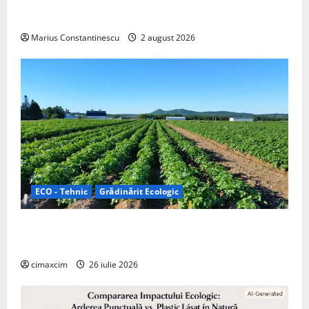
doar pentru tracțiune, ci și pentru încălzire complet
off‑grid
Marius Constantinescu
2 august 2026
ECO - Tehnic
Grădinărit Ecologic
Agricultura Viitorului: Tranziția Ecologică bazată pe
Tehnologie, nu pe Chimicale
cimaxcim
26 iulie 2026