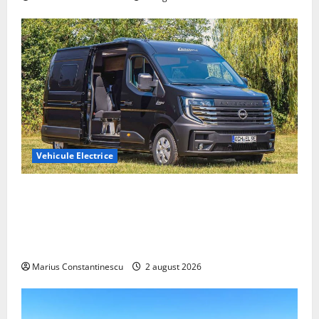
Vehicule Electrice
Interstar‑e Relax: Nissan și Eifelland au creat o
rulotă electrică care folosește bateria de 87 kWh nu
doar pentru tracțiune, ci și pentru încălzire complet
off‑grid
Marius Constantinescu
2 august 2026