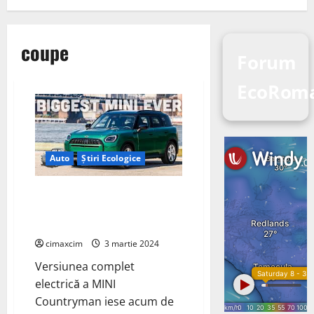
coupe
Forum
EcoRom
Auto
Știri Ecologice
Uzina BMW Group din Leipzig
începe producția MINI
Countryman Electric
cimaxcim
3 martie 2024
Versiunea complet
electrică a MINI
Countryman iese acum de