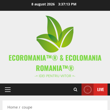
Skip
8 august 2026
3:37:13 PM
to
content
ECOROMANIA™® & ECOLOMANIA
ROMANIA™®
-= IDEI PENTRU VIITOR =-
LIVE
Primary
Menu
Home
coupe