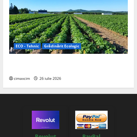
ECO - Tehnic
Grădinărit Ecologic
Agricultura Viitorului: Tranziția Ecologică bazată pe
Tehnologie, nu pe Chimicale
cimaxcim
26 iulie 2026
Revolut
PayPal