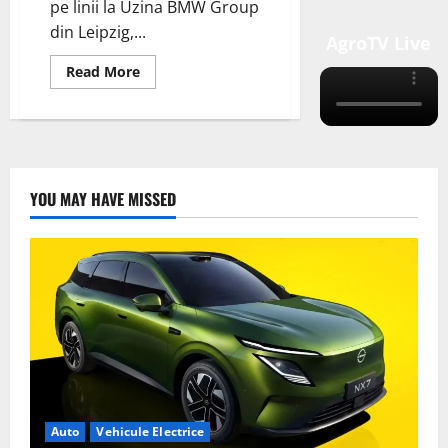
pe linii la Uzina BMW Group
din Leipzig,...
AgroTV Live
Read
Read More
more
about
Uzina
BMW
Group
din
Leipzig
începe
YOU MAY HAVE MISSED
producția
MINI
Countryman
Electric
Auto
Vehicule Electrice