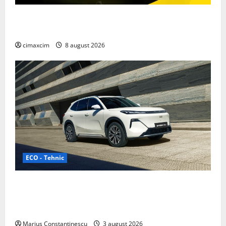
Nissan NX7: SUV-ul electrificat accesibil care extinde
gama Nissan în China
cimaxcim
8 august 2026
ECO - Tehnic
Geely lansează „Thunder”, unul dintre cele mai
compacte și eficiente sisteme de acționare electrică
din lume
Marius Constantinescu
3 august 2026