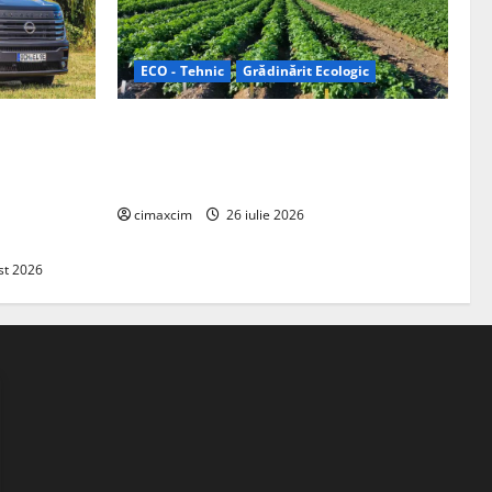
ECO - Tehnic
Grădinărit Ecologic
ifelland au
Agricultura Viitorului: Tranziția
 folosește
Ecologică bazată pe Tehnologie, nu pe
entru
Chimicale
zire complet
cimaxcim
26 iulie 2026
st 2026