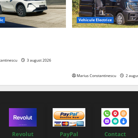
ic
Vehicule Electrice
ază „Thunder”, unul dintre
Interstar‑e Relax: Nissan și E
mpacte și eficiente sisteme
creat o rulotă electrică care
e electrică din lume
bateria de 87 kWh nu doar p
tracțiune, ci și pentru încăl
tantinescu
3 august 2026
off‑grid
Marius Constantinescu
2 augu
Revolut
PayPal
Contact