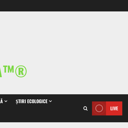
IA™®
LĂ
ȘTIRI ECOLOGICE
LIVE