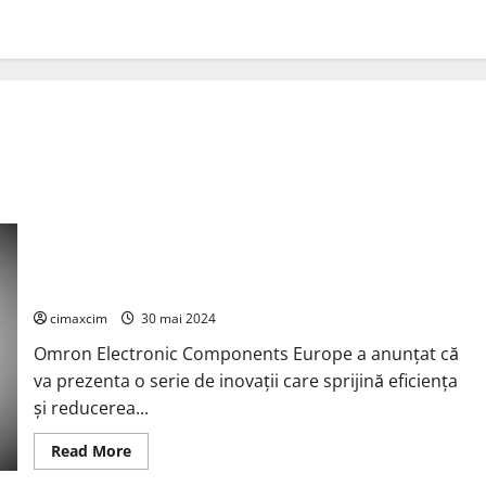
Omron Electronic Components Europe va prezenta o serie de
inovații care sprijină eficiența și reducerea pierderilor de
energie pentru încărcarea vehiculelor electrice (EV)
cimaxcim
30 mai 2024
Omron Electronic Components Europe a anunțat că
va prezenta o serie de inovații care sprijină eficiența
și reducerea...
Read
Read More
more
about