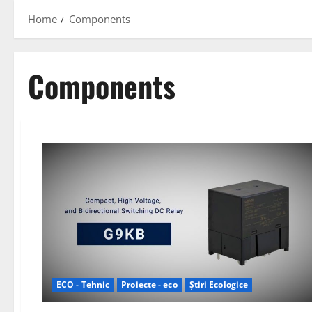
Home
Components
Components
ECO - Tehnic
Proiecte - eco
Știri Ecologice