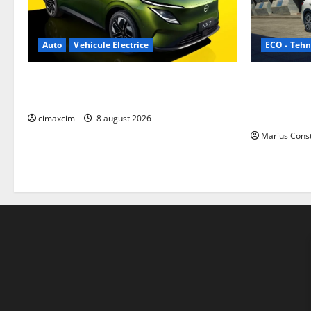
ECO - Tehn
Auto
Vehicule Electrice
Geely lanse
Nissan NX7: SUV-ul electrificat accesibil
cele mai co
care extinde gama Nissan în China
de acționar
cimaxcim
8 august 2026
Marius Cons