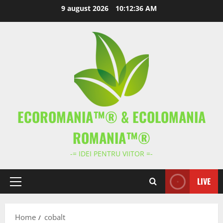
Skip
9 august 2026
10:12:37 AM
to
content
ECOROMANIA™® & ECOLOMANIA
ROMANIA™®
-= IDEI PENTRU VIITOR =-
LIVE
Primary
Menu
Home
cobalt