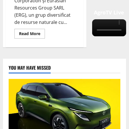
Corporation și Eurasian
Resources Group SARL
AgroTV Live
(ERG), un grup diversificat
de resurse naturale cu...
Read
Read More
more
about
Electra
Battery
Materials
și
Eurasian
Resources
YOU MAY HAVE MISSED
Group
într-
un
acord
de
furnizare
de
cobalt
pe
termen
lung