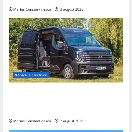
din lume
Marius Constantinescu
3 august 2026
Vehicule Electrice
Interstar‑e Relax: Nissan și Eifelland au creat o
rulotă electrică care folosește bateria de 87 kWh nu
doar pentru tracțiune, ci și pentru încălzire complet
off‑grid
Marius Constantinescu
2 august 2026