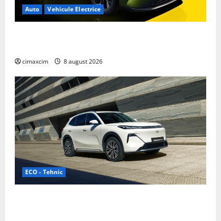
Auto
Vehicule Electrice
Nissan NX7: SUV-ul electrificat accesibil care extinde
gama Nissan în China
cimaxcim
8 august 2026
ECO - Tehnic
Geely lansează „Thunder”, unul dintre cele mai
compacte și eficiente sisteme de acționare electrică