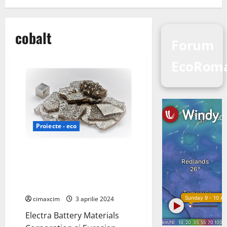
cobalt
Forum
EcoRom
Proiecte - eco
Electra Battery Materials și
Eurasian Resources Group într-
un acord de furnizare de cobalt
pe termen lung
cimaxcim
3 aprilie 2024
Electra Battery Materials