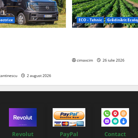
ectrice
ECO - Tehnic
Grădinărit Ecolo
Relax: Nissan și Eifelland au
Agricultura Viitorului: Tranzi
otă electrică care folosește
Ecologică bazată pe Tehnolog
87 kWh nu doar pentru
Chimicale
i și pentru încălzire complet
cimaxcim
26 iulie 2026
tantinescu
2 august 2026
Revolut
PayPal
Contact