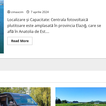
instalează
o
Prima centrală solară plutitoare din Turcia
centrală
solară
cimaxcim
7 aprilie 2024
pilot
la
Localizare și Capacitate: Centrala fotovoltaică
showroom-
ul
plutitoare este amplasată în provincia Elazığ, care se
Jaguar
Land
află în Anatolia de Est....
Rover
din
Dublin
Read
Read More
more
about
Prima
centrală
solară
plutitoare
din
Turcia