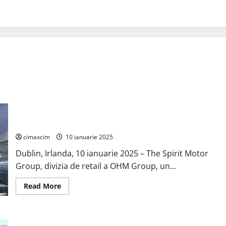
Spirit Motor Group instalează o centrală solară pilot la
showroom-ul Jaguar Land Rover din Dublin
cimaxcim
10 ianuarie 2025
Dublin, Irlanda, 10 ianuarie 2025 – The Spirit Motor
Group, divizia de retail a OHM Group, un...
Read
Read More
more
about
Spirit
Motor
Group