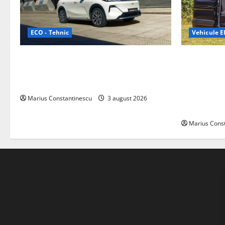
ECO - Tehnic
Vehicule El
Geely lansează „Thunder”, unul dintre
Interstar‑e 
cele mai compacte și eficiente sisteme
creat o rul
de acționare electrică din lume
bateria de 
tracțiune, c
Marius Constantinescu
3 august 2026
off‑grid
Marius Cons