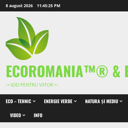
Skip
8 august 2026
11:45:26 PM
to
content
ECOROMANIA™® & 
-= IDEI PENTRU VIITOR =-
ECO – TEHNIC
ENERGIE VERDE
NATURA ȘI MEDIU
VIDEO
INFO