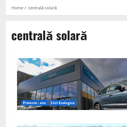
Home
centrală solară
centrală solară
Proiecte - eco
Știri Ecologice