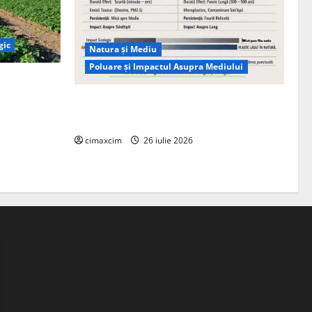
gic
Natura și Mediu
Poluare și Impactul Asupra Mediului
ția
ie, nu pe
Managementul deșeurilor în România:
probleme reale, soluții și tehnologii noi
cimaxcim
26 iulie 2026