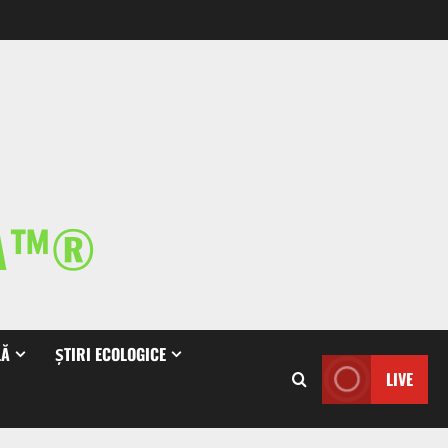
IA™®
LĂ
ȘTIRI ECOLOGICE
LIVE