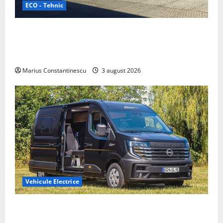
ECO - Tehnic
Geely lansează „Thunder”, unul dintre cele mai
compacte și eficiente sisteme de acționare electrică
din lume
Marius Constantinescu
3 august 2026
Vehicule Electrice
Interstar‑e Relax: Nissan și Eifelland au creat o
rulotă electrică care folosește bateria de 87 kWh nu