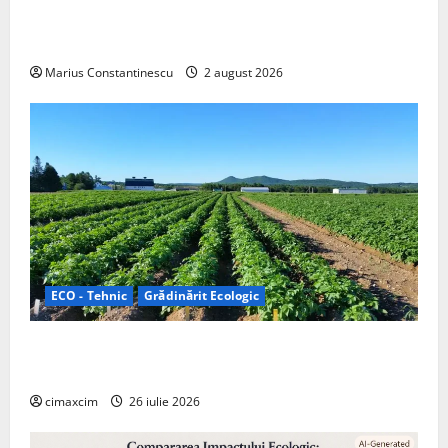
doar pentru tracțiune, ci și pentru încălzire complet
off‑grid
Marius Constantinescu
2 august 2026
ECO - Tehnic
Grădinărit Ecologic
Agricultura Viitorului: Tranziția Ecologică bazată pe
Tehnologie, nu pe Chimicale
cimaxcim
26 iulie 2026