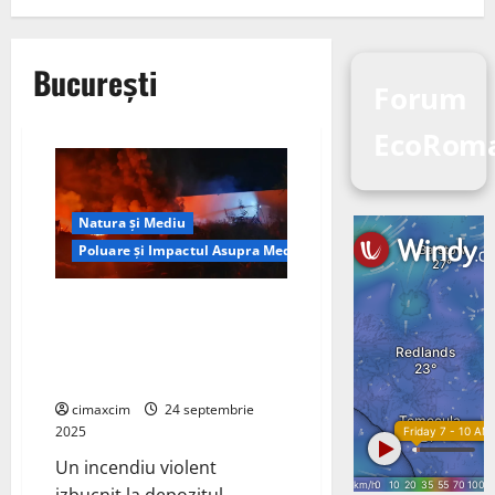
București
Forum
EcoRoma
Natura și Mediu
Poluare și Impactul Asupra Mediului
Incendiul de la depozitul
Antefrig București și
implicațiile chimice asupra
mediului : Analiză tehnică
cimaxcim
24 septembrie
2025
Un incendiu violent
izbucnit la depozitul