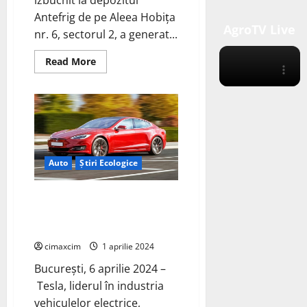
Antefrig de pe Aleea Hobița
AgroTV Live
nr. 6, sectorul 2, a generat...
Read
Read More
more
about
Incendiul
de
la
depozitul
Antefrig
București
și
implicațiile
Auto
Știri Ecologice
chimice
asupra
mediului
:
Tesla Show București, Cluj: Test
Analiză
Drives Disponibile în București
tehnică
si Iulius Mall, Cluj.
cimaxcim
1 aprilie 2024
București, 6 aprilie 2024 –
Tesla, liderul în industria
vehiculelor electrice,