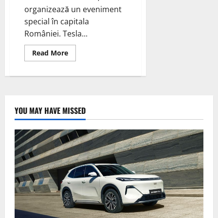
organizează un eveniment
special în capitala
României. Tesla...
Read
Read More
more
about
Tesla
Show
București,
Cluj:
Test
Drives
YOU MAY HAVE MISSED
Disponibile
în
București
si
Iulius
Mall,
Cluj.