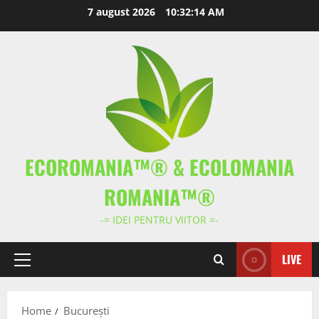
Skip
7 august 2026
10:32:14 AM
to
content
ECOROMANIA™® & ECOLOMANIA
ROMANIA™®
-= IDEI PENTRU VIITOR =-
LIVE
Primary
Menu
Home
București