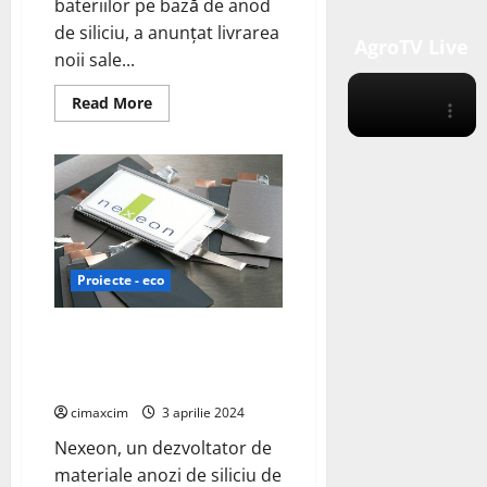
bateriilor pe bază de anod
de siliciu, a anunțat livrarea
AgroTV Live
noii sale...
Read
Read More
more
about
Amprius
Technologies
Lansază
Celula
6.3Ah
21700
SiCore
cu
Densitate
Proiecte - eco
Energetică
de
315
Wh/kg
Nexeon deschide terenul pe
primul loc de producție a
materialului cu anod de siliciu
cimaxcim
3 aprilie 2024
Nexeon, un dezvoltator de
materiale anozi de siliciu de