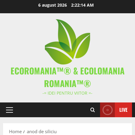
Skip
6 august 2026
2:22:14 AM
to
content
ECOROMANIA™® & ECOLOMANIA
ROMANIA™®
-= IDEI PENTRU VIITOR =-
LIVE
Primary
Menu
Home
anod de siliciu