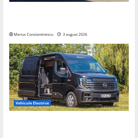
Geely lansează „Thunder”, unul dintre cele mai
compacte și eficiente sisteme de acționare electrică
din lume
Marius Constantinescu
3 august 2026
Vehicule Electrice
Interstar‑e Relax: Nissan și Eifelland au creat o
rulotă electrică care folosește bateria de 87 kWh nu
doar pentru tracțiune, ci și pentru încălzire complet