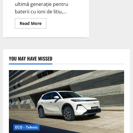
ultimă generație pentru
baterii cu ioni de litiu,...
Read
Read More
more
about
Nexeon
deschide
terenul
pe
primul
loc
YOU MAY HAVE MISSED
de
producție
a
materialului
cu
anod
de
siliciu
ECO - Tehnic