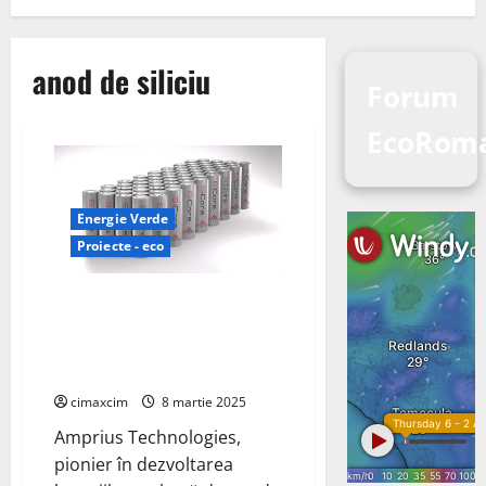
anod de siliciu
Forum
EcoRoma
Energie Verde
Proiecte - eco
Amprius Technologies Lansază
Celula 6.3Ah 21700 SiCore cu
Densitate Energetică de 315
Wh/kg
cimaxcim
8 martie 2025
Amprius Technologies,
pionier în dezvoltarea