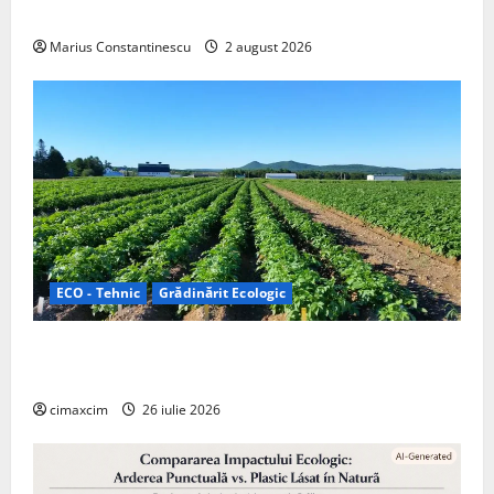
off‑grid
Marius Constantinescu
2 august 2026
ECO - Tehnic
Grădinărit Ecologic
Agricultura Viitorului: Tranziția Ecologică bazată pe
Tehnologie, nu pe Chimicale
cimaxcim
26 iulie 2026