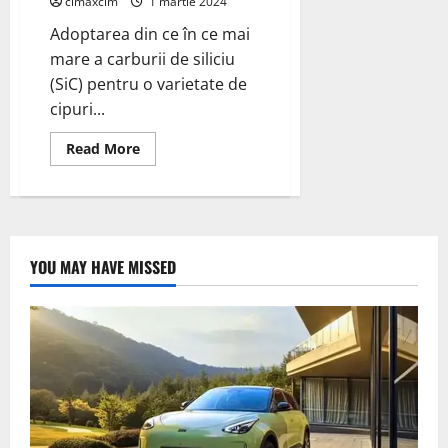
cimaxcim
1 martie 2024
Adoptarea din ce în ce mai
mare a carburii de siliciu
(SiC) pentru o varietate de
cipuri...
Read
Read More
more
about
Cipurile
cu
carbură
de
siliciu
pot
YOU MAY HAVE MISSED
ajuta
producătorii
de
automobile
să
reducă
timpii
de
încărcare
și
să
mărească
autonomia