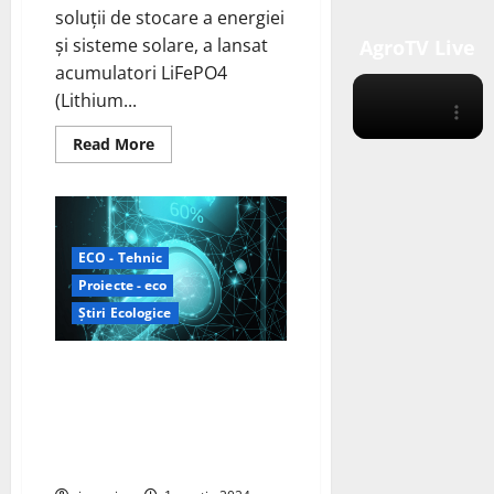
soluții de stocare a energiei
și sisteme solare, a lansat
AgroTV Live
acumulatori LiFePO4
(Lithium...
Read
Read More
more
about
EASUN
Introduce
Acumulatori
LiFePO4
Revizuiți
ECO - Tehnic
pentru
Eficiență
Proiecte - eco
și
Siguranță
Știri Ecologice
Cipurile cu carbură de siliciu
pot ajuta producătorii de
automobile să reducă timpii de
încărcare și să mărească
autonomia bateriei.