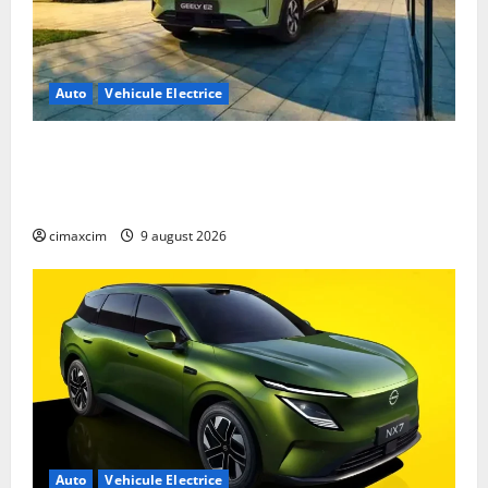
bateriei.
Auto
Vehicule Electrice
Geely E2 – cea mai ieftină mașină electrică din
China cu autonomie reală de 300 km. Analiză
completă 2026
cimaxcim
9 august 2026
Auto
Vehicule Electrice