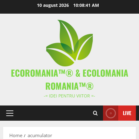
Skip
10 august 2026
10:08:41 AM
to
content
ECOROMANIA™® & ECOLOMANIA
ROMANIA™®
-= IDEI PENTRU VIITOR =-
LIVE
Primary
Menu
Home
acumulator