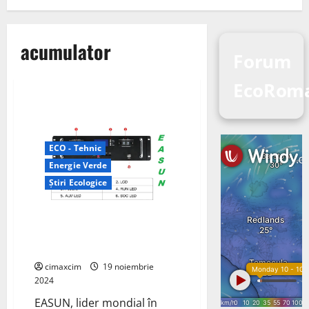
acumulator
Forum
EcoRom
ECO - Tehnic
Energie Verde
Știri Ecologice
EASUN Introduce Acumulatori
LiFePO4 Revizuiți pentru
Eficiență și Siguranță
cimaxcim
19 noiembrie
2024
EASUN, lider mondial în