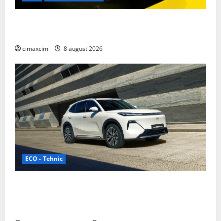
Nissan NX7: SUV-ul electrificat accesibil care extinde
gama Nissan în China
cimaxcim
8 august 2026
ECO - Tehnic
Geely lansează „Thunder”, unul dintre cele mai
compacte și eficiente sisteme de acționare electrică
din lume