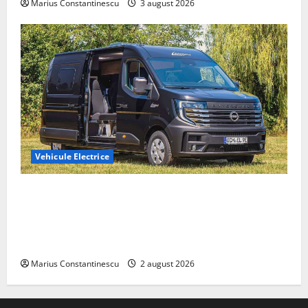
Marius Constantinescu
3 august 2026
Vehicule Electrice
Interstar‑e Relax: Nissan și Eifelland au creat o
rulotă electrică care folosește bateria de 87 kWh nu
doar pentru tracțiune, ci și pentru încălzire complet
off‑grid
Marius Constantinescu
2 august 2026