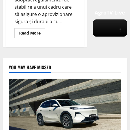
stabilire a unui cadru care
AgroTV Live
să asigure o aprovizionare
sigură și durabilă cu...
Read
Read More
more
about
Consiliul
European
a
aprobat
actul
privind
YOU MAY HAVE MISSED
materiile
prime
critice