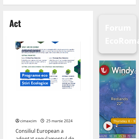
Act
Forum
EcoRom
Programe eco
Știri Ecologice
Consiliul European a aprobat
actul privind materiile prime
critice
cimaxcim
25 martie 2024
Consiliul European a
adoptat regulamentul de