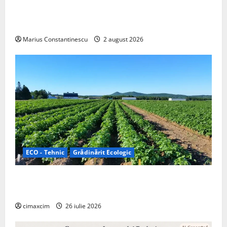
doar pentru tracțiune, ci și pentru încălzire complet
off‑grid
Marius Constantinescu
2 august 2026
ECO - Tehnic
Grădinărit Ecologic
Agricultura Viitorului: Tranziția Ecologică bazată pe
Tehnologie, nu pe Chimicale
cimaxcim
26 iulie 2026