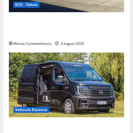
ECO - Tehnic
Geely lansează „Thunder”, unul dintre cele mai
compacte și eficiente sisteme de acționare electrică
din lume
Marius Constantinescu
3 august 2026
Vehicule Electrice
Interstar‑e Relax: Nissan și Eifelland au creat o
rulotă electrică care folosește bateria de 87 kWh nu