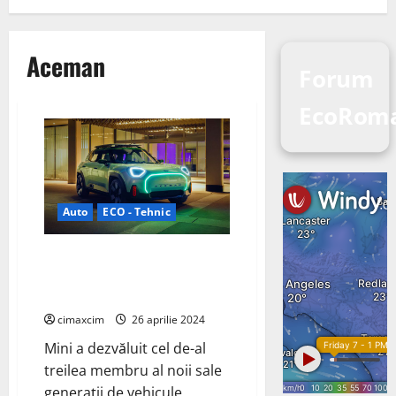
Aceman
Forum
EcoRoma
Auto
ECO - Tehnic
Mini Aceman 2025 – Crossover-
ul electric care redefinește
mobilitatea urbană
cimaxcim
26 aprilie 2024
Mini a dezvăluit cel de-al
treilea membru al noii sale
generații de vehicule,