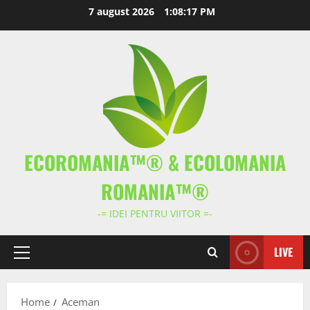
Skip
7 august 2026
1:08:17 PM
to
content
ECOROMANIA™® & ECOLOMANIA
ROMANIA™®
-= IDEI PENTRU VIITOR =-
LIVE
Primary
Menu
Home
Aceman