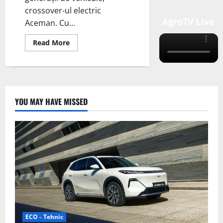
crossover-ul electric
AgroTV Live
Aceman. Cu...
Read
Read More
more
about
Mini
Aceman
2025
–
Crossover-
ul
YOU MAY HAVE MISSED
electric
care
redefinește
mobilitatea
urbană
ECO - Tehnic