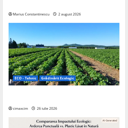
off‑grid
Marius Constantinescu
2 august 2026
ECO - Tehnic
Grădinărit Ecologic
Agricultura Viitorului: Tranziția Ecologică bazată pe
Tehnologie, nu pe Chimicale
cimaxcim
26 iulie 2026