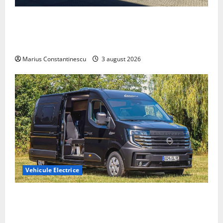
Geely lansează „Thunder”, unul dintre cele mai
compacte și eficiente sisteme de acționare electrică
din lume
Marius Constantinescu
3 august 2026
Vehicule Electrice
Interstar‑e Relax: Nissan și Eifelland au creat o
rulotă electrică care folosește bateria de 87 kWh nu
doar pentru tracțiune, ci și pentru încălzire complet