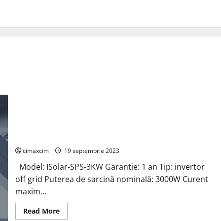
Easun Power 3KW 24V Off Grid Invertor PWM 70A
cimaxcim
19 septembrie 2023
Model: ISolar-SPS-3KW Garantie: 1 an Tip: invertor
off grid Puterea de sarcină nominală: 3000W Curent
maxim...
Read
Read More
more