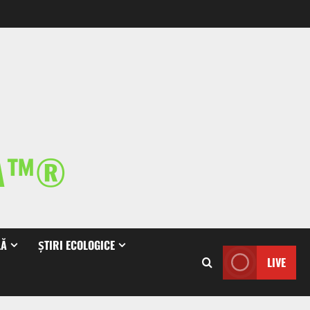
IA™®
LĂ
ȘTIRI ECOLOGICE
LIVE