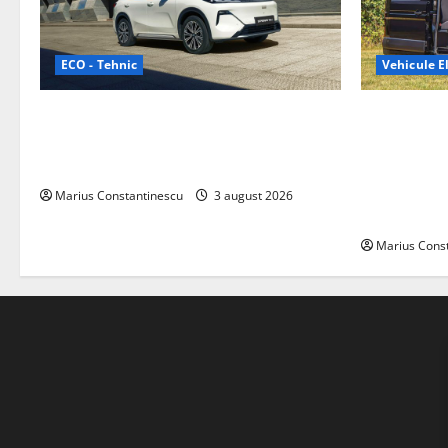
ECO - Tehnic
Vehicule El
Geely lansează „Thunder”, unul dintre
Interstar‑e 
cele mai compacte și eficiente sisteme
creat o rul
de acționare electrică din lume
bateria de 
tracțiune, c
Marius Constantinescu
3 august 2026
off‑grid
Marius Cons