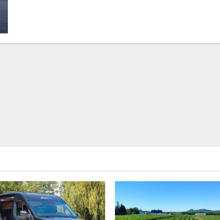
about
Easun
Power
3KW
24V
Off
Grid
Invertor
PWM
70A