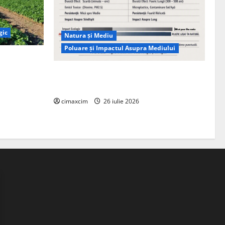
gic
Natura și Mediu
Poluare și Impactul Asupra Mediului
ția
ie, nu pe
Managementul deșeurilor în România:
probleme reale, soluții și tehnologii noi
cimaxcim
26 iulie 2026