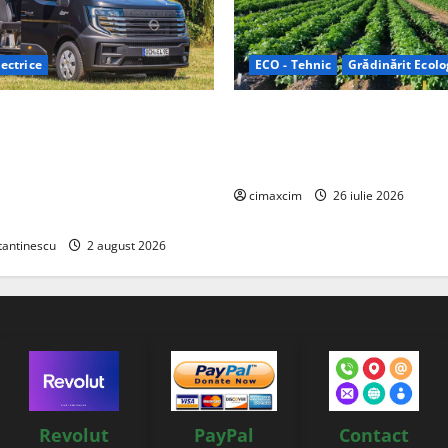
ectrice
ECO - Tehnic
Grădinărit Ecolo
Relax: Nissan și Eifelland au
Agricultura Viitorului: Tranzi
otă electrică care folosește
Ecologică bazată pe Tehnolog
87 kWh nu doar pentru
Chimicale
i și pentru încălzire complet
cimaxcim
26 iulie 2026
tantinescu
2 august 2026
Revolut
PayPal
Contact