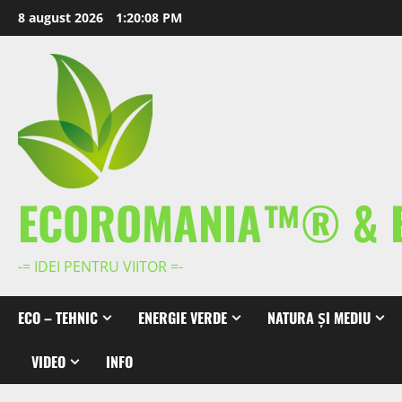
Skip
8 august 2026
1:20:08 PM
to
content
ECOROMANIA™® & 
-= IDEI PENTRU VIITOR =-
ECO – TEHNIC
ENERGIE VERDE
NATURA ȘI MEDIU
VIDEO
INFO