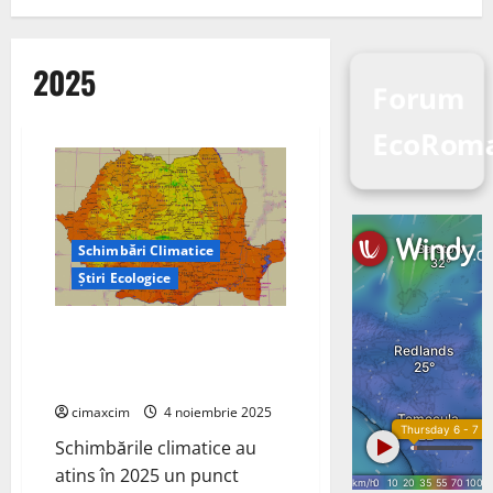
2025
Forum
EcoRoma
Schimbări Climatice
Știri Ecologice
Schimbările Climatice în 2025:
Cifre Record și Avertismente
Globale
cimaxcim
4 noiembrie 2025
Schimbările climatice au
atins în 2025 un punct