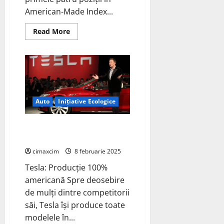
American-Made Index...
Read
Read More
more
about
Tesla
domină
topul
EV‑urilor
fabricate
în
SUA
în
Auto
Inițiative Ecologice
2025
Tesla, lider în producția
autohtonă din 2025
cimaxcim
8 februarie 2025
Tesla: Producție 100%
americană Spre deosebire
de mulți dintre competitorii
săi, Tesla își produce toate
modelele în...