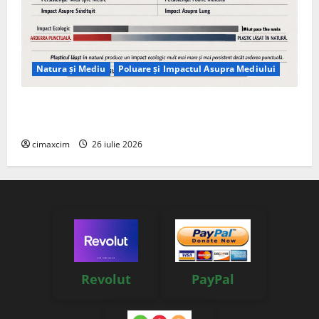
Natura și Mediu
Poluare și Impactul Asupra Mediului
Managementul deșeurilor în România: probleme
reale, soluții și tehnologii noi
cimaxcim
26 iulie 2026
Revolut
PayPal