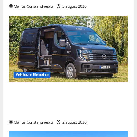
Marius Constantinescu
3 august 2026
Vehicule Electrice
Interstar‑e Relax: Nissan și Eifelland au creat o
rulotă electrică care folosește bateria de 87 kWh nu
doar pentru tracțiune, ci și pentru încălzire complet
off‑grid
Marius Constantinescu
2 august 2026