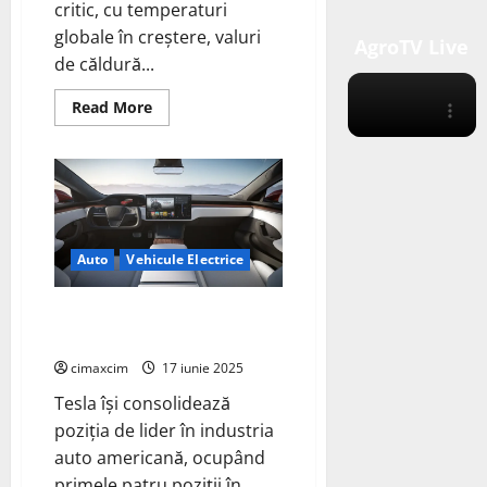
critic, cu temperaturi
globale în creștere, valuri
AgroTV Live
de căldură...
Read
Read More
more
about
Schimbările
Climatice
în
2025:
Cifre
Record
și
Avertismente
Auto
Vehicule Electrice
Globale
Tesla domină topul EV‑urilor
fabricate în SUA în 2025
cimaxcim
17 iunie 2025
Tesla își consolidează
poziția de lider în industria
auto americană, ocupând
primele patru poziții în