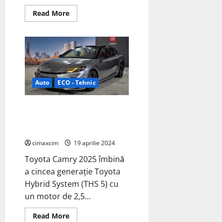
Read
Read More
more
about
Tesla,
lider
în
producția
autohtonă
din
2025
Auto
ECO - Tehnic
Noul Toyota Camry 2025
continuă să se bazeze pe acest
succes, devenind exclusiv hibrid
cimaxcim
19 aprilie 2024
Toyota Camry 2025 îmbină
a cincea generație Toyota
Hybrid System (THS 5) cu
un motor de 2,5...
Read
Read More