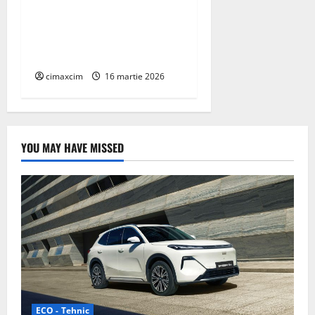
AEROCOMPACT, a lansat o
extensie pentru sistemul
său de acoperiș plat
COMPACTFLAT SN2
cimaxcim
16 martie 2026
YOU MAY HAVE MISSED
ECO - Tehnic