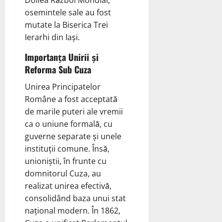
Doilea Război Mondial,
osemintele sale au fost
mutate la Biserica Trei
Ierarhi din Iași.
Importanța Unirii și
Reforma Sub Cuza
Unirea Principatelor
Române a fost acceptată
de marile puteri ale vremii
ca o uniune formală, cu
guverne separate și unele
instituții comune. Însă,
unioniștii, în frunte cu
domnitorul Cuza, au
realizat unirea efectivă,
consolidând baza unui stat
național modern. În 1862,