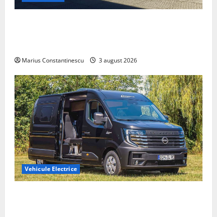
Geely lansează „Thunder”, unul dintre cele mai
compacte și eficiente sisteme de acționare electrică
din lume
Marius Constantinescu
3 august 2026
Vehicule Electrice
Interstar‑e Relax: Nissan și Eifelland au creat o
rulotă electrică care folosește bateria de 87 kWh nu