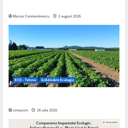
doar pentru tracțiune, ci și pentru încălzire complet
off‑grid
Marius Constantinescu
2 august 2026
ECO - Tehnic
Grădinărit Ecologic
Agricultura Viitorului: Tranziția Ecologică bazată pe
Tehnologie, nu pe Chimicale
cimaxcim
26 iulie 2026