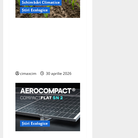
Schimbări Climatice
Știri Ecologice
Cercetătorii de la Yale au
identificat o metodă
naturală prin care
agricultura ar putea deveni
un instrument major de
captare a carbonului
cimaxcim
30 aprilie 2026
Știri Ecologice