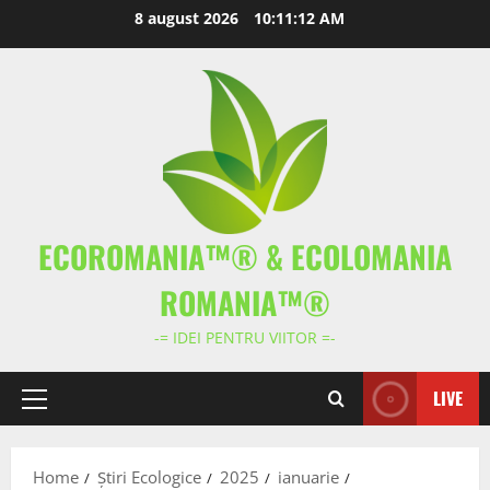
Skip
8 august 2026
10:11:13 AM
to
content
ECOROMANIA™® & ECOLOMANIA
ROMANIA™®
-= IDEI PENTRU VIITOR =-
LIVE
Primary
Menu
Home
Știri Ecologice
2025
ianuarie