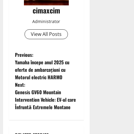
cimaxcim
Administrator
View All Posts
P
Previous:
Yamaha începe anul 2025 cu
o
oferte de ambarcațiuni cu
Motorul electric HARMO
s
Next:
t
Genesis GV60 Mountain
Intervention Vehicle: EV-ul care
n
Înfruntă Extremele Montane
a
v