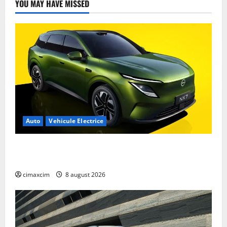
YOU MAY HAVE MISSED
Auto
Vehicule Electrice
Nissan NX7: SUV-ul electrificat accesibil care extinde
gama Nissan în China
cimaxcim
8 august 2026