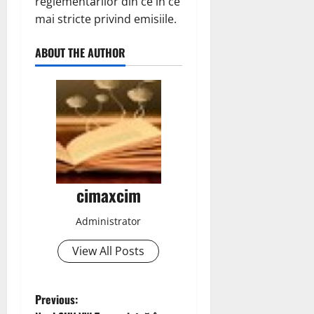
reglementărilor din ce în ce
mai stricte privind emisiile.
ABOUT THE AUTHOR
cimaxcim
Administrator
View All Posts
P
Previous: