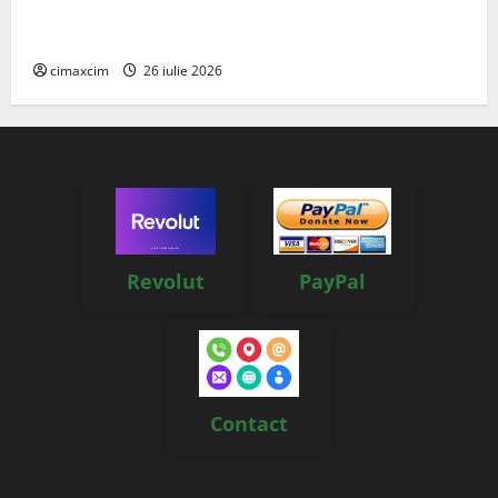
Agricultura Viitorului: Tranziția Ecologică bazată pe
Tehnologie, nu pe Chimicale
cimaxcim
26 iulie 2026
Revolut
PayPal
Contact