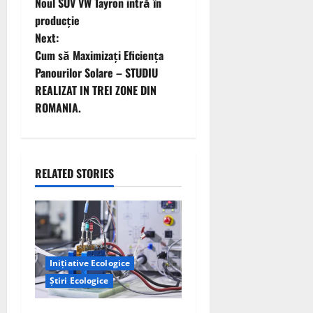
Noul SUV VW Tayron intră în
o
producție
Next:
s
Cum să Maximizați Eficiența
t
Panourilor Solare – STUDIU
REALIZAT IN TREI ZONE DIN
n
ROMANIA.
a
v
RELATED STORIES
i
g
a
Inițiative Ecologice
t
Știri Ecologice