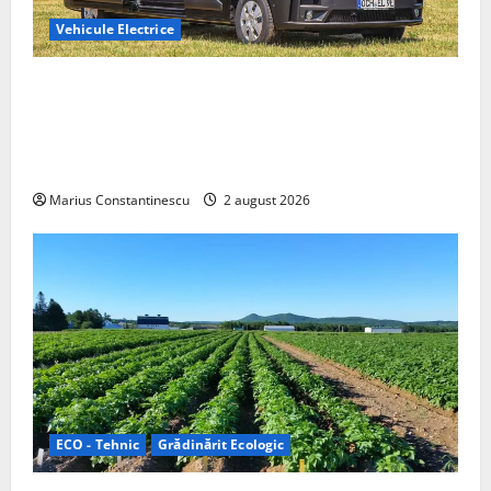
Vehicule Electrice
Interstar‑e Relax: Nissan și Eifelland au creat o
rulotă electrică care folosește bateria de 87 kWh nu
doar pentru tracțiune, ci și pentru încălzire complet
off‑grid
Marius Constantinescu
2 august 2026
ECO - Tehnic
Grădinărit Ecologic