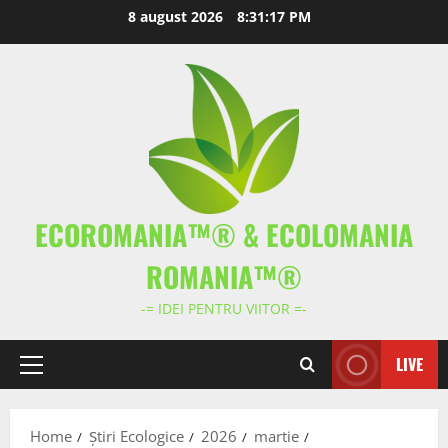
Skip
8 august 2026
8:31:18 PM
to
content
ECOROMANIA™® & ECOLOMANIA
ROMANIA™®
-= IDEI PENTRU VIITOR =-
LIVE
Primary
Menu
Home
Știri Ecologice
2026
martie