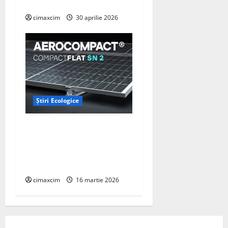
captare a carbonului
cimaxcim
30 aprilie 2026
Știri Ecologice
AEROCOMPACT, a lansat o
extensie pentru sistemul
său de acoperiș plat
COMPACTFLAT SN2
cimaxcim
16 martie 2026