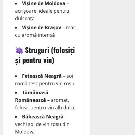
Vișine de Moldova
–
acrișoare, ideale pentru
dulceață
Vișine de Brașov
– mari,
cu aromă intensă
Struguri
(folosiți
și pentru vin)
Fetească Neagră
– soi
românesc pentru vin roșu
Tămâioasă
Românească
– aromat,
folosit pentru vin alb dulce
Băbească Neagră
–
vechi soi de vin roșu din
Moldova