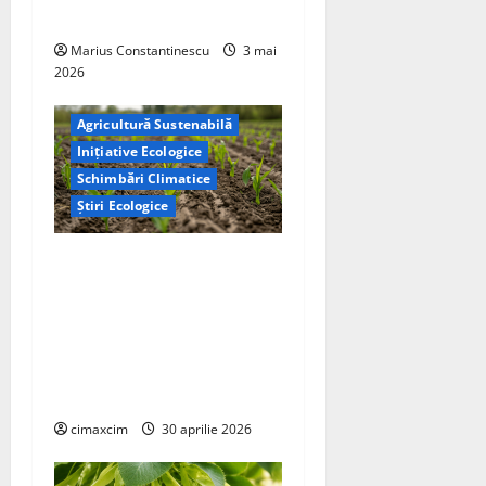
o
curată
n
Marius Constantinescu
3 mai
2026
Agricultură Sustenabilă
Inițiative Ecologice
Schimbări Climatice
Știri Ecologice
Cercetătorii de la Yale au
identificat o metodă
naturală prin care
agricultura ar putea deveni
un instrument major de
captare a carbonului
cimaxcim
30 aprilie 2026