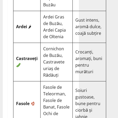
Buzău
Ardei Gras
Gust intens,
de Buzău,
Ardei
🌶
aromă dulce,
Ardei Capia
coajă subțire
de Oltenia
Cornichon
Crocanți,
de Buzău,
Castraveți
aromați, buni
Castravete
pentru
uriaș de
murături
Rădăuți
Fasole de
Soiuri
Teleorman,
gustoase,
Fasole de
Fasole
bune pentru
Banat, Fasole
ciorbă și
Ochi de
iahnie