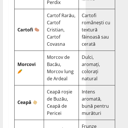
Perdix
Cartof Rarău,
Cartofi
Cartof
românești cu
Cartofi
Cristian,
textură
Cartof
făinoasă sau
Covasna
cerată
Morcov de
Dulci,
Morcovi
Bacău,
aromați,
Morcov lung
colorați
de Ardeal
natural
Ceapă roșie
Intens
de Buzău,
aromată,
Ceapă
Ceapă de
bună pentru
Pericei
murături
Frunze