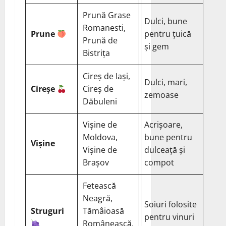
Prună Grase
Dulci, bune
Romanesti,
Prune
pentru țuică
Prună de
și gem
Bistrița
Cireș de Iași,
Dulci, mari,
Cireșe
Cireș de
zemoase
Dăbuleni
Vișine de
Acrișoare,
Moldova,
bune pentru
Vișine
Vișine de
dulceață și
Brașov
compot
Fetească
Neagră,
Soiuri folosite
Struguri
Tămâioasă
pentru vinuri
Românească,