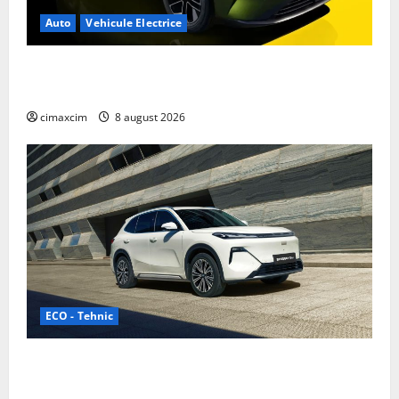
Auto
Vehicule Electrice
Nissan NX7: SUV-ul electrificat accesibil care extinde
gama Nissan în China
cimaxcim
8 august 2026
ECO - Tehnic
Geely lansează „Thunder”, unul dintre cele mai
compacte și eficiente sisteme de acționare electrică