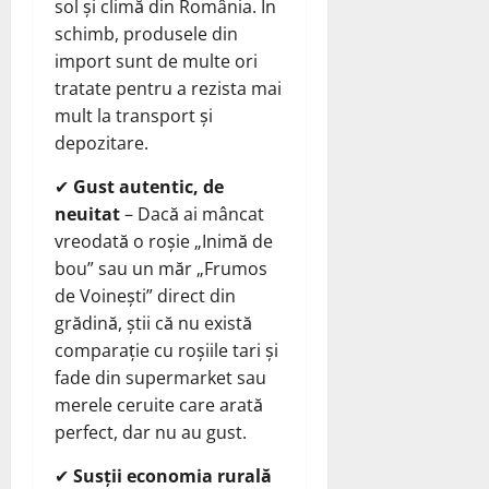
sol și climă din România. În
schimb, produsele din
import sunt de multe ori
tratate pentru a rezista mai
mult la transport și
depozitare.
✔
Gust autentic, de
neuitat
– Dacă ai mâncat
vreodată o roșie „Inimă de
bou” sau un măr „Frumos
de Voinești” direct din
grădină, știi că nu există
comparație cu roșiile tari și
fade din supermarket sau
merele ceruite care arată
perfect, dar nu au gust.
✔
Susții economia rurală