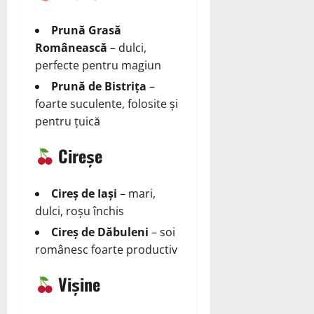
Prună Grasă
Românească
– dulci,
perfecte pentru magiun
Prună de Bistrița
–
foarte suculente, folosite și
pentru țuică
Cireșe
Cireș de Iași
– mari,
dulci, roșu închis
Cireș de Dăbuleni
– soi
românesc foarte productiv
Vișine