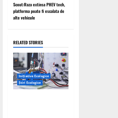
Scout:Raza extinsa PHEV tech,
s
platforma poate fi escalata de
t
alte vehicule
n
a
RELATED STORIES
v
i
g
Inițiative Ecologice
a
Știri Ecologice
t
Un nou design al celulelor
de combustibil pe bază de
i
hidrogen ar putea debloca
tehnologii cheie de energie