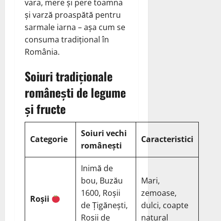
vara, mere și pere toamna
și varză proaspătă pentru
sarmale iarna – așa cum se
consuma tradițional în
România.
Soiuri tradiționale
românești de legume
și fructe
Soiuri vechi
Categorie
Caracteristici
românești
Inimă de
bou, Buzău
Mari,
1600, Roșii
zemoase,
Roșii
de Țigănești,
dulci, coapte
Roșii de
natural