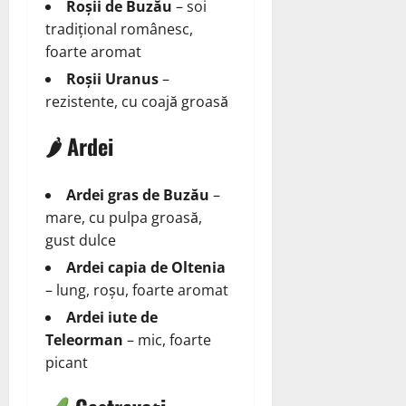
Roșii de Buzău
– soi
tradițional românesc,
foarte aromat
Roșii Uranus
–
rezistente, cu coajă groasă
🌶 Ardei
Ardei gras de Buzău
–
mare, cu pulpa groasă,
gust dulce
Ardei capia de Oltenia
– lung, roșu, foarte aromat
Ardei iute de
Teleorman
– mic, foarte
picant