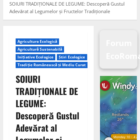
SOIURI TRADIȚIONALE DE LEGUME: Descoperă Gustul
Adevărat al Legumelor și Fructelor Tradiționale
Forum
Agricultura Ecologică
Agricultură Sustenabilă
EcoRoma
Inițiative Ecologice
Știri Ecologice
Tradiție Românească și Mediu Curat
SOIURI
TRADIȚIONALE DE
LEGUME:
Descoperă Gustul
Adevărat al
Legumelor și