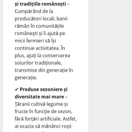
și tradițiile românești
–
Cumpărând de la
producători locali, banii
rămân în comunitățile
românești și îi ajută pe
micii fermieri să își
continue activitatea. În
plus, ajuți la conservarea
soiurilor tradiționale,
transmise din generație în
generație.
✔
Produse sezoniere și
diversitate mai mare
–
Țăranii cultivă legume și
fructe în funcție de sezon,
fără forțări artificiale. Astfel,
ai ocazia să mănânci roșii