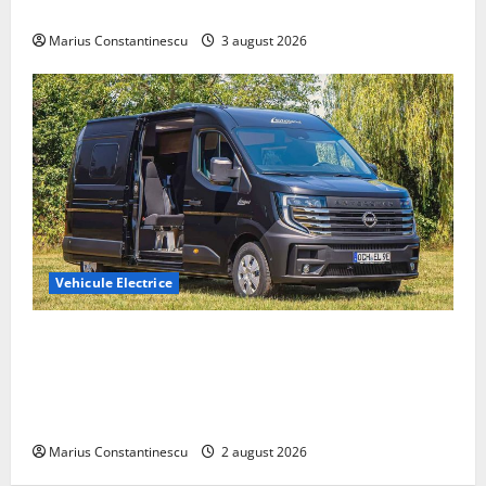
din lume
Marius Constantinescu
3 august 2026
Vehicule Electrice
Interstar‑e Relax: Nissan și Eifelland au creat o
rulotă electrică care folosește bateria de 87 kWh nu
doar pentru tracțiune, ci și pentru încălzire complet
off‑grid
Marius Constantinescu
2 august 2026