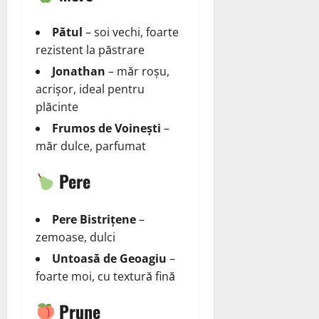
Pătul
– soi vechi, foarte
rezistent la păstrare
Jonathan
– măr roșu,
acrișor, ideal pentru
plăcinte
Frumos de Voinești
–
măr dulce, parfumat
Pere
Pere Bistrițene
–
zemoase, dulci
Untoasă de Geoagiu
–
foarte moi, cu textură fină
Prune