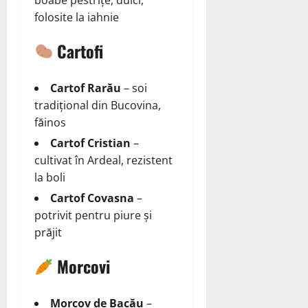
boabe pestrițe, dulci,
folosite la iahnie
Cartofi
Cartof Rarău
– soi
tradițional din Bucovina,
făinos
Cartof Cristian
–
cultivat în Ardeal, rezistent
la boli
Cartof Covasna
–
potrivit pentru piure și
prăjit
Morcovi
Morcov de Bacău
–