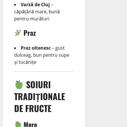
Varză de Cluj
–
căpățână mare, bună
pentru murături
Praz
Praz oltenesc
– gust
dulceag, bun pentru supe
și tocănițe
SOIURI
TRADIȚIONALE
DE FRUCTE
Mere