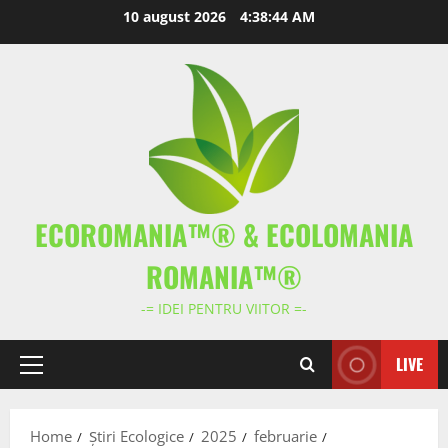
Skip
10 august 2026
4:38:45 AM
to
content
ECOROMANIA™® & ECOLOMANIA
ROMANIA™®
-= IDEI PENTRU VIITOR =-
LIVE
Primary
Menu
Home
Știri Ecologice
2025
februarie