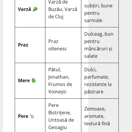
Varză de
subțiri, bune
Varză
Buzău, Varză
pentru
de Cluj
sarmale
Dulceag, bun
Praz
pentru
Praz
oltenesc
mâncăruri și
salate
Pătul,
Dulci,
Jonathan,
parfumate,
Mere
Frumos de
rezistente la
Voinești
păstrare
Pere
Zemoase,
Bistrițene,
Pere
aromate,
Untoasă de
textură fină
Geoagiu