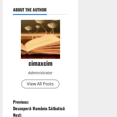
ABOUT THE AUTHOR
cimaxcim
Administrator
View All Posts
P
Previous:
Descoperă România Sălbatică
o
Next: