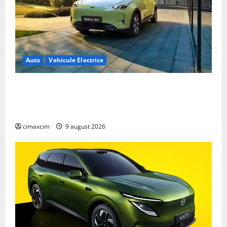
Auto
Vehicule Electrice
Geely E2 – cea mai ieftină mașină electrică din
China cu autonomie reală de 300 km. Analiză
completă 2026
cimaxcim
9 august 2026