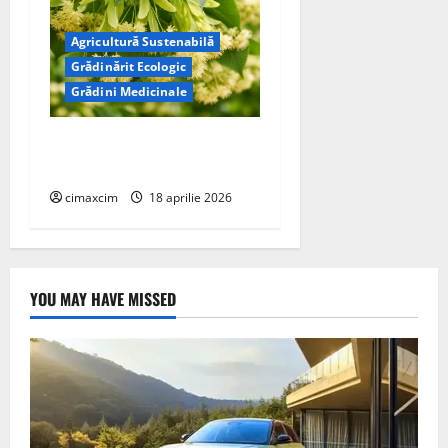
Agricultură Sustenabilă
Grădinărit Ecologic
Grădini Medicinale
Tei (Tilia cordata / Tilia
platyphyllos)
cimaxcim
18 aprilie 2026
YOU MAY HAVE MISSED