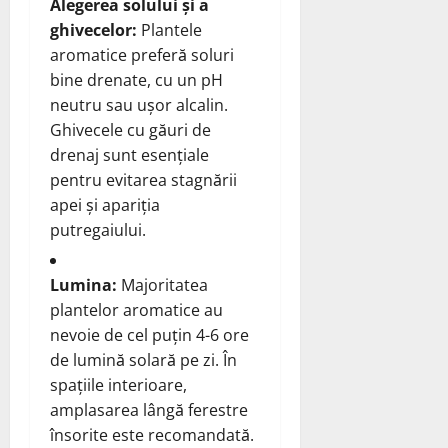
Alegerea solului și a
ghivecelor:
Plantele
aromatice preferă soluri
bine drenate, cu un pH
neutru sau ușor alcalin.
Ghivecele cu găuri de
drenaj sunt esențiale
pentru evitarea stagnării
apei și apariția
putregaiului.
Lumina:
Majoritatea
plantelor aromatice au
nevoie de cel puțin 4-6 ore
de lumină solară pe zi. În
spațiile interioare,
amplasarea lângă ferestre
însorite este recomandată.