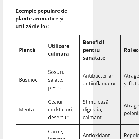
Exemple populare de
plante aromatice și
utilizările lor:
Beneficii
Utilizare
Plantă
pentru
Rol ec
culinară
sănătate
Sosuri,
Antibacterian,
Atrage
Busuioc
salate,
antiinflamator
și flut
pesto
Ceaiuri,
Stimulează
Atrag
Menta
cocktailuri,
digestia,
poleni
deserturi
calmant
Carne,
Antioxidant,
Repel