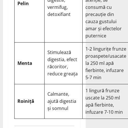
Pelin
vermifug,
consumă cu
detoxifiant
precauție din
cauza gustului
amar și efectelor
puternice
1-2 lingurițe frunze
Stimulează
proaspete/usacate
digestia, efect
Menta
la 250 ml apă
răcoritor,
fierbinte, infuzare
reduce greața
5-7 min
1 lingură frunze
Calmante,
uscate la 250 ml
Roiniță
ajută digestia
apă fierbinte,
și somnul
infuzare 7-10 min