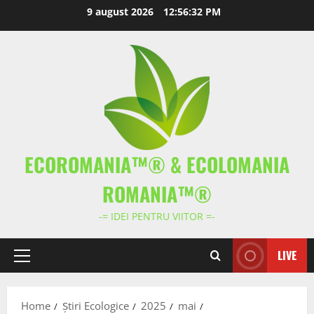
Skip
9 august 2026
12:56:33 PM
to
content
ECOROMANIA™® & ECOLOMANIA
ROMANIA™®
-= IDEI PENTRU VIITOR =-
LIVE
Primary
Menu
Home
Știri Ecologice
2025
mai