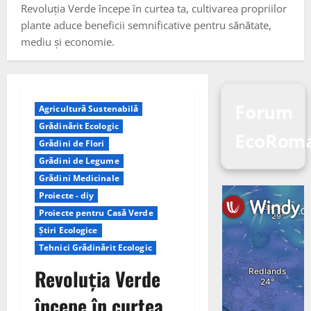
Revoluția Verde începe în curtea ta, cultivarea propriilor
plante aduce beneficii semnificative pentru sănătate,
mediu și economie.
Forum
Agricultură Sustenabilă
Grădinărit Ecologic
EcoRoma
Grădini de Flori
Grădini de Legume
Grădini Medicinale
Proiecte - diy
Proiecte pentru Casă Verde
Știri Ecologice
Tehnici Grădinărit Ecologic
Revoluția Verde
începe în curtea