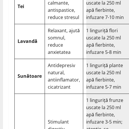
calmante,
uscate la 250 ml
Tei
antispastice,
apă fierbinte,
reduce stresul
infuzare 7-10 min
Relaxant, ajută
1 linguriță flori
somnul,
uscate la 250 ml
Lavandă
reduce
apă fierbinte,
anxietatea
infuzare 5-8 min
Antidepresiv
1 linguriță plante
natural,
uscate la 250 ml
Sunătoare
antiinflamator,
apă fierbinte,
cicatrizant
infuzare 5-7 min
1 linguriță frunze
uscate la 250 ml
apă fierbinte,
Stimulant
infuzare 3-5 min;
digestiv,
atenție, se