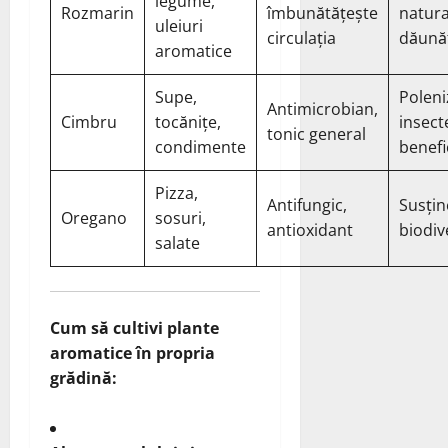
legume,
Rozmarin
îmbunătățește
natura
uleiuri
circulația
dăună
aromatice
Supe,
Poleni
Antimicrobian,
Cimbru
tocănițe,
insect
tonic general
condimente
benefi
Pizza,
Antifungic,
Susțin
Oregano
sosuri,
antioxidant
biodiv
salate
Cum să cultivi plante
aromatice în propria
grădină: