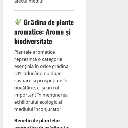
afecta mediul.
Grădina de plante
aromatice: Arome și
biodiversitate
Plantele aromatice
reprezintă o categorie
esențială în orice grădină
DIY, aducând nu doar
savoare și prospețime în
bucătărie, ci și un rol
important în menținerea
echilibrului ecologic al
mediului înconjurător.
Beneficiile plantelor
aromatice în grădina ta: