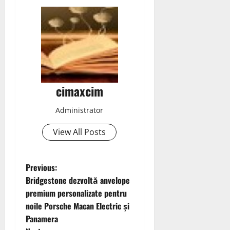
cimaxcim
Administrator
View All Posts
P
Previous:
Bridgestone dezvoltă anvelope
o
premium personalizate pentru
noile Porsche Macan Electric și
s
Panamera