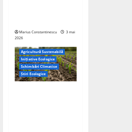
de combustibil pe bază de
hidrogen ar putea debloca
tehnologii cheie de energie
curată
Marius Constantinescu
3 mai
2026
Agricultură Sustenabilă
Inițiative Ecologice
Schimbări Climatice
Știri Ecologice
Cercetătorii de la Yale au
identificat o metodă
naturală prin care
agricultura ar putea deveni
un instrument major de
captare a carbonului