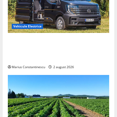
Vehicule Electrice
Interstar‑e Relax: Nissan și Eifelland au creat o
rulotă electrică care folosește bateria de 87 kWh nu
doar pentru tracțiune, ci și pentru încălzire complet
off‑grid
Marius Constantinescu
2 august 2026