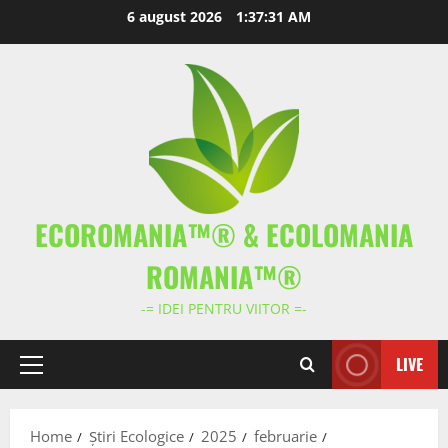
Skip
6 august 2026
1:37:32 AM
to
content
ECOROMANIA™® & ECOLOMANIA
ROMANIA™®
-= IDEI PENTRU VIITOR =-
LIVE
Primary
Menu
Home
Știri Ecologice
2025
februarie