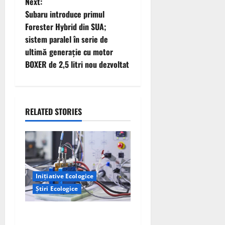
t
Next:
Subaru introduce primul
n
Forester Hybrid din SUA;
sistem paralel în serie de
a
ultimă generație cu motor
v
BOXER de 2,5 litri nou dezvoltat
i
g
RELATED STORIES
a
t
i
Inițiative Ecologice
Știri Ecologice
o
n
Un nou design al celulelor