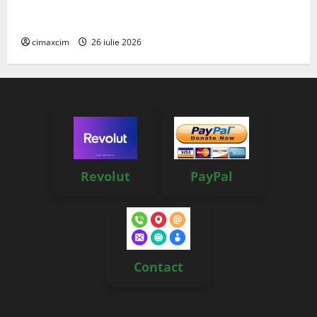
Managementul deșeurilor în România: probleme
reale, soluții și tehnologii noi
cimaxcim
26 iulie 2026
Revolut
PayPal
Contact