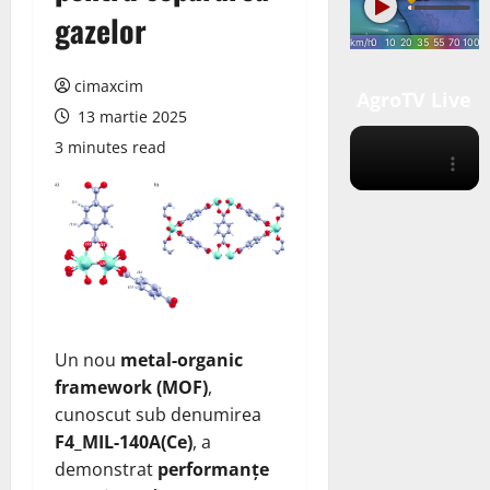
gazelor
cimaxcim
AgroTV Live
13 martie 2025
3 minutes read
Un nou
metal-organic
framework (MOF)
,
cunoscut sub denumirea
F4_MIL-140A(Ce)
, a
demonstrat
performanțe