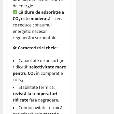
de energie.
Căldura de adsorbție a
CO₂ este moderată
– ceea
ce reduce consumul
energetic necesar
regenerării sorbentului.
🛠
Caracteristici cheie:
Capacitate de adsorbție
ridicată:
selectivitate mare
pentru CO₂
în comparație
cu N₂.
Stabilitate termică:
rezistă la temperaturi
ridicate
fără degradare.
Conductivitate termică
optimizată prin
metode