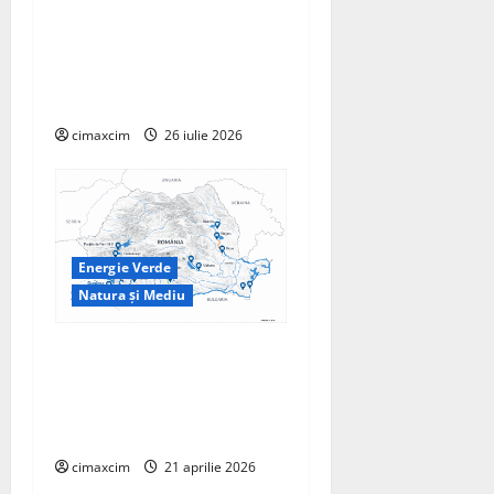
Microplasticele ingerate de
om: cât plastic mâncăm,
cum se dizolvă și ce riscuri
reale există
cimaxcim
26 iulie 2026
Energie Verde
Natura și Mediu
Hidrocentralele –
Fundamentul tehnic al
producției verzi în Sistemul
Energetic Național
cimaxcim
21 aprilie 2026