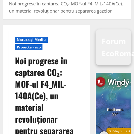
Noi progrese în captarea CO₂: MOF-ul F4_MIL-140A(Ce),
un material revoluționar pentru separarea gazelor
Forum
Natura și Mediu
Proiecte - eco
EcoRom
Noi progrese în
captarea CO₂:
MOF-ul F4_MIL-
140A(Ce), un
material
revoluționar
pentru separarea