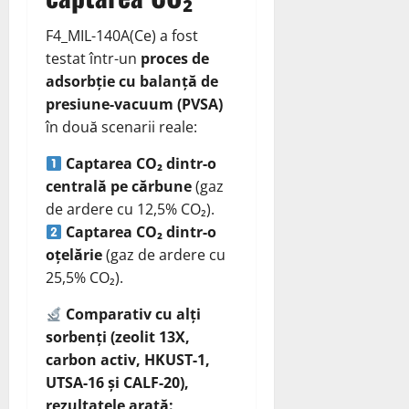
F4_MIL-140A(Ce) a fost
testat într-un
proces de
adsorbție cu balanță de
presiune-vacuum (PVSA)
în două scenarii reale:
Captarea CO₂ dintr-o
centrală pe cărbune
(gaz
de ardere cu 12,5% CO₂).
Captarea CO₂ dintr-o
oțelărie
(gaz de ardere cu
25,5% CO₂).
Comparativ cu alți
sorbenți (zeolit 13X,
carbon activ, HKUST-1,
UTSA-16 și CALF-20),
rezultatele arată: