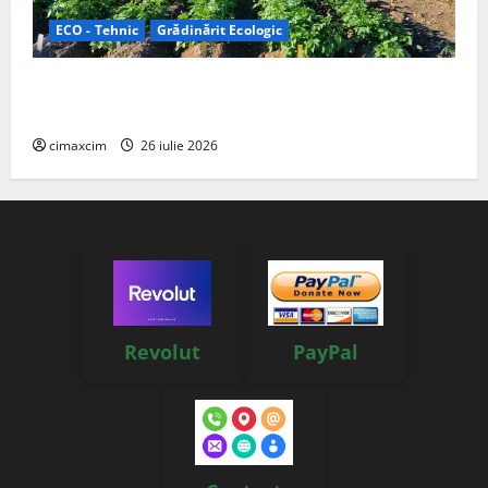
ECO - Tehnic
Grădinărit Ecologic
Agricultura Viitorului: Tranziția Ecologică bazată pe
Tehnologie, nu pe Chimicale
cimaxcim
26 iulie 2026
Revolut
PayPal