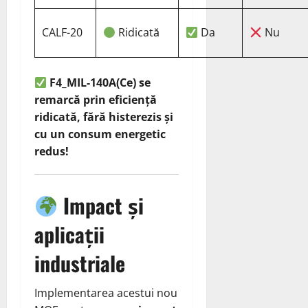
CALF-20
Ridicată
Da
Nu
F4_MIL-140A(Ce) se
remarcă prin eficiență
ridicată, fără histerezis și
cu un consum energetic
redus!
Impact și
aplicații
industriale
Implementarea acestui nou