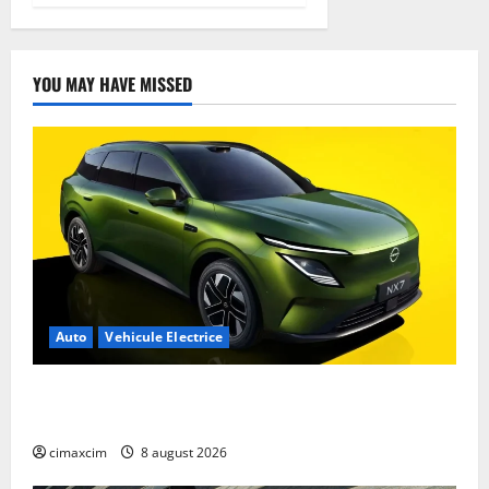
YOU MAY HAVE MISSED
Auto
Vehicule Electrice
Nissan NX7: SUV-ul electrificat accesibil care extinde
gama Nissan în China
cimaxcim
8 august 2026