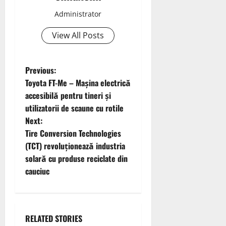
Administrator
View All Posts
P
Previous:
Toyota FT-Me – Mașina electrică
o
accesibilă pentru tineri și
utilizatorii de scaune cu rotile
s
Next:
t
Tire Conversion Technologies
(TCT) revoluționează industria
n
solară cu produse reciclate din
cauciuc
a
v
i
RELATED STORIES