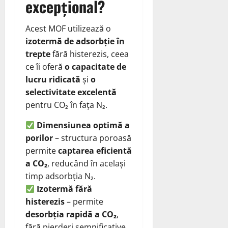
excepțional?
Acest MOF utilizează o
izotermă de adsorbție în
trepte
fără histerezis, ceea
ce îi oferă
o capacitate de
lucru ridicată
și
o
selectivitate excelentă
pentru CO₂ în fața N₂.
Dimensiunea optimă a
porilor
– structura poroasă
permite
captarea eficientă
a CO₂
, reducând în același
timp adsorbția N₂.
Izotermă fără
histerezis
– permite
desorbția rapidă a CO₂
,
fără pierderi semnificative