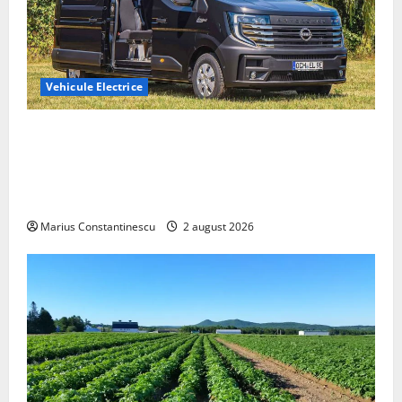
Vehicule Electrice
Interstar‑e Relax: Nissan și Eifelland au creat o
rulotă electrică care folosește bateria de 87 kWh nu
doar pentru tracțiune, ci și pentru încălzire complet
off‑grid
Marius Constantinescu
2 august 2026