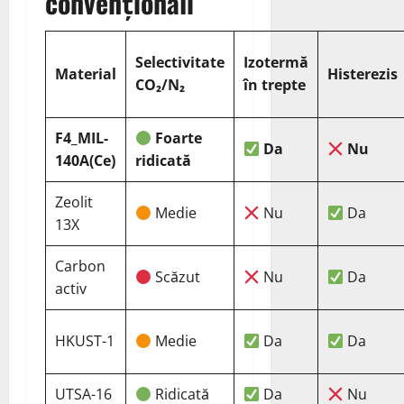
convenționali
Selectivitate
Izotermă
Material
Histerezis
CO₂/N₂
în trepte
F4_MIL-
Foarte
Da
Nu
140A(Ce)
ridicată
Zeolit
Medie
Nu
Da
13X
Carbon
Scăzut
Nu
Da
activ
HKUST-1
Medie
Da
Da
UTSA-16
Ridicată
Da
Nu