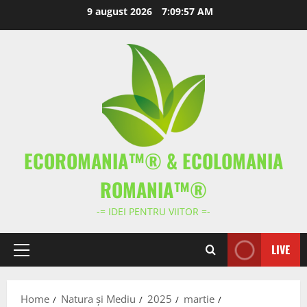
Skip
9 august 2026
7:09:58 AM
to
content
ECOROMANIA™® & ECOLOMANIA
ROMANIA™®
-= IDEI PENTRU VIITOR =-
LIVE
Primary
Menu
Home
Natura și Mediu
2025
martie