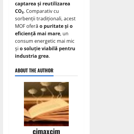
captarea și reutilizarea
CO₂
. Comparativ cu
sorbenții tradiționali, acest
MOF oferă
o puritate și o
eficiență mai mare
, un
consum energetic mai mic
și
o soluție viabilă pentru
industria grea
.
ABOUT THE AUTHOR
cimaxcim