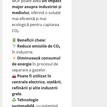
MOF poate avea
un impact
major asupra industriei și
mediului
, oferind o soluție
mai eficientă și mai
ecologică pentru captarea
CO₂.
Beneficii cheie:
Reduce emisiile de CO₂
în industrie.
Diminuează consumul
de energie
în procesul de
separare a gazelor.
Poate fi utilizat în
centrale electrice, oțelării,
rafinării și alte industrii
grele
.
Tehnologie
sustenabilă
, cu potențial