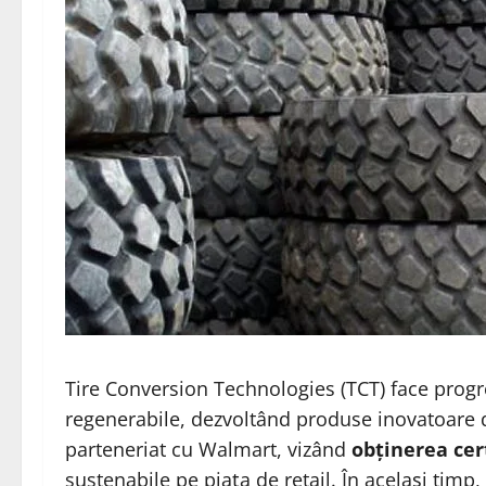
Tire Conversion Technologies (TCT) face progr
regenerabile, dezvoltând produse inovatoare 
parteneriat cu Walmart, vizând
obținerea cert
sustenabile pe piața de retail. În același timp