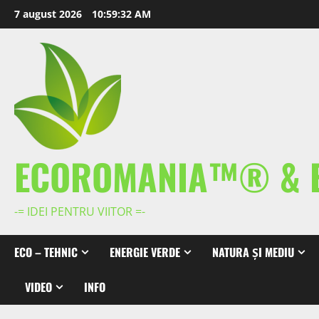
Skip
7 august 2026
10:59:33 AM
to
content
ECOROMANIA™® & 
-= IDEI PENTRU VIITOR =-
ECO – TEHNIC
ENERGIE VERDE
NATURA ȘI MEDIU
VIDEO
INFO