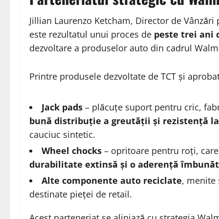
Jillian Laurenzo Ketcham, Director de Vânzări 
este rezultatul unui proces de
peste trei ani 
dezvoltare a produselor auto din cadrul Walm
Printre produsele dezvoltate de TCT și aprob
Jack pads
– plăcuțe suport pentru cric, fabr
bună distribuție a greutății și rezistență 
cauciuc sintetic.
Wheel chocks
– opritoare pentru roți, car
durabilitate extinsă și o aderență îmbunăt
Alte componente auto reciclate
, menite
destinate pieței de retail.
Acest parteneriat se aliniază cu strategia Wa