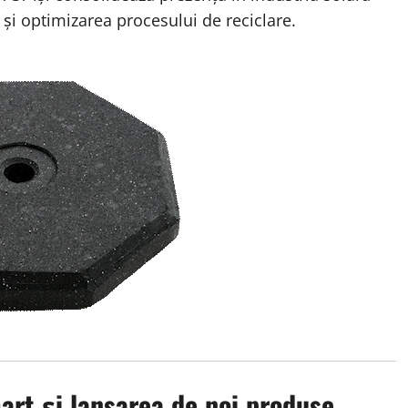
și optimizarea procesului de reciclare.
art și lansarea de noi produse