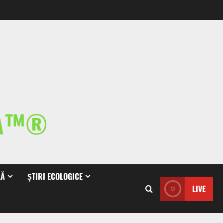
IA™®
LĂ
ȘTIRI ECOLOGICE
LIVE