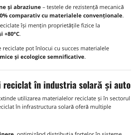
ne și abraziune
– testele de rezistență mecanică
 30% comparativ cu materialele convenționale
.
ciclate își mențin proprietățile fizice la
și +80°C
.
 reciclate pot înlocui cu succes materialele
mice și ecologice semnificative
.
 reciclat în industria solară și auto
xtinde utilizarea materialelor reciclate și în sectorul
ciclat în infrastructura solară oferă multiple
ținere
, optimizând distribuția forțelor în sisteme