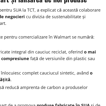
pentru SUA la TCT, a explicat că această colaborare
de negocieri
cu divizia de sustenabilitate și
art.
ate pentru comercializare în Walmart se numără:
icate integral din cauciuc reciclat, oferind
o mai
la compresiune
față de versiunile din plastic sau
e înlocuiesc complet cauciucul sintetic, având
o
ățită
.
 să reducă amprenta de carbon a produselor
lmart de a promova
produse fabricate în SUA
și de