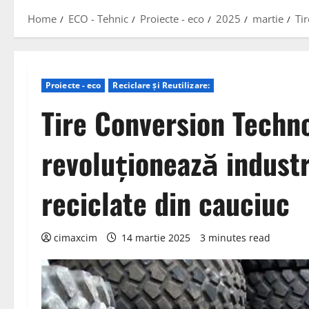
Home
ECO - Tehnic
Proiecte - eco
2025
martie
Ti
Proiecte - eco
Reciclare și Reutilizare:
Tire Conversion Techno
revoluționează indust
reciclate din cauciuc
cimaxcim
14 martie 2025
3 minutes read