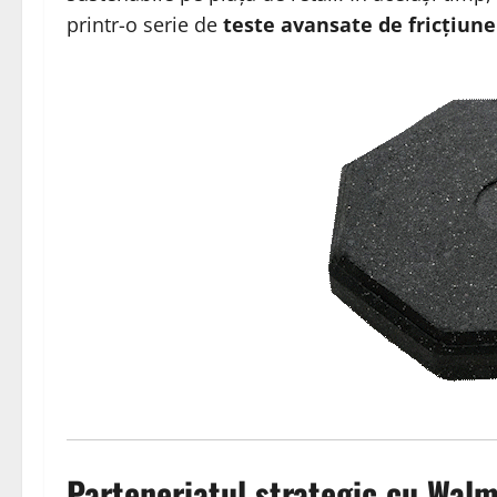
printr-o serie de
teste avansate de fricțiune
Parteneriatul strategic cu Walm