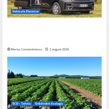
Vehicule Electrice
Interstar‑e Relax: Nissan și Eifelland au creat o
rulotă electrică care folosește bateria de 87 kWh nu
doar pentru tracțiune, ci și pentru încălzire complet
off‑grid
Marius Constantinescu
2 august 2026
ECO - Tehnic
Grădinărit Ecologic