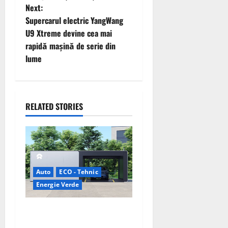
s
Next:
t
Supercarul electric YangWang
U9 Xtreme devine cea mai
n
rapidă mașină de serie din
lume
a
v
i
RELATED STORIES
g
a
t
Auto
ECO - Tehnic
Energie Verde
i
China prezintă tehnologia
o
care schimbă regulile