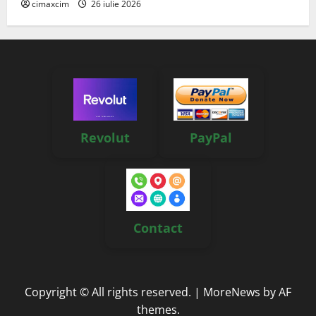
cimaxcim
26 iulie 2026
Revolut
PayPal
Contact
Copyright © All rights reserved.
|
MoreNews
by AF
themes.