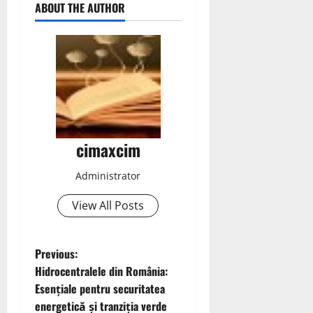
ABOUT THE AUTHOR
cimaxcim
Administrator
View All Posts
P
Previous:
Hidrocentralele din România:
o
Esențiale pentru securitatea
energetică și tranziția verde