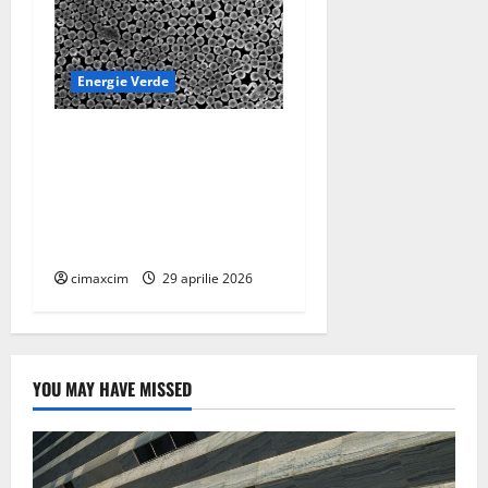
Energie Verde
Dispozitiv la scară
nanometrică generează
electricitate continuă prin
evaporarea apei și a luminii
solare
cimaxcim
29 aprilie 2026
YOU MAY HAVE MISSED