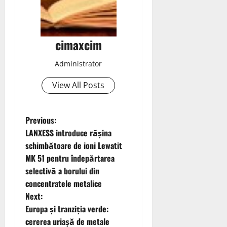
cimaxcim
Administrator
View All Posts
P
Previous:
LANXESS introduce rășina
o
schimbătoare de ioni Lewatit
MK 51 pentru îndepărtarea
s
selectivă a borului din
t
concentratele metalice
Next:
n
Europa și tranziția verde:
cererea uriașă de metale