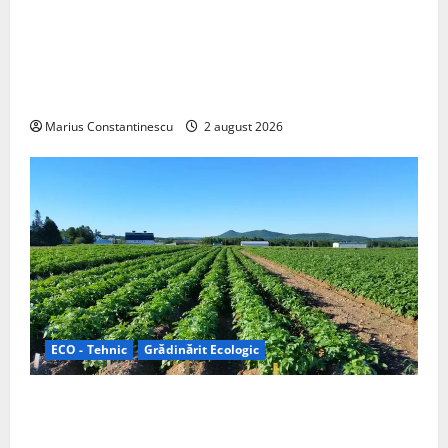
Interstar‑e Relax: Nissan și Eifelland au creat o
rulotă electrică care folosește bateria de 87 kWh nu
doar pentru tracțiune, ci și pentru încălzire complet
off‑grid
Marius Constantinescu
2 august 2026
ECO - Tehnic
Grădinărit Ecologic
Agricultura Viitorului: Tranziția Ecologică bazată pe
Tehnologie, nu pe Chimicale