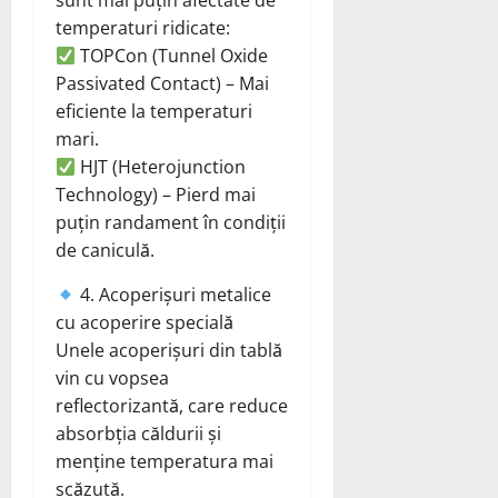
sunt mai puțin afectate de
temperaturi ridicate:
TOPCon (Tunnel Oxide
Passivated Contact) – Mai
eficiente la temperaturi
mari.
HJT (Heterojunction
Technology) – Pierd mai
puțin randament în condiții
de caniculă.
4. Acoperișuri metalice
cu acoperire specială
Unele acoperișuri din tablă
vin cu vopsea
reflectorizantă, care reduce
absorbția căldurii și
menține temperatura mai
scăzută.