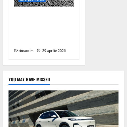
Dispozitiv la scară
nanometrică generează
electricitate continuă prin
evaporarea apei și a luminii
solare
cimaxcim
29 aprilie 2026
YOU MAY HAVE MISSED