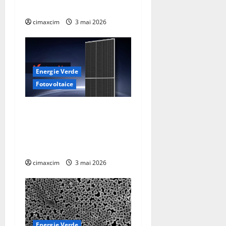
revoluția globală
cimaxcim
3 mai 2026
Energie Verde
Fotovoltaice
Trinasolar lansează noile
module Vertex N G3 de
760W – un nou reper în
tehnologia TOPCon
cimaxcim
3 mai 2026
Energie Verde