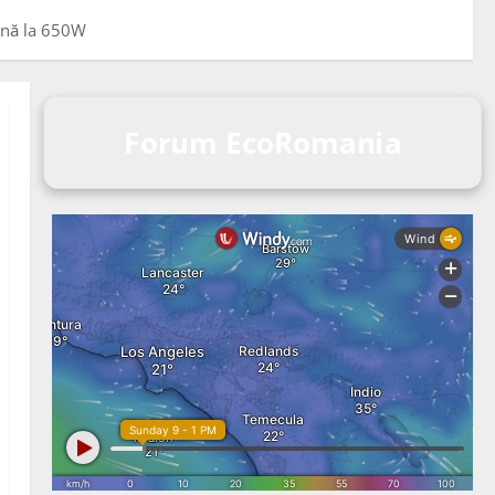
Până la 650W
Forum EcoRomania