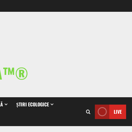
IA™®
LĂ
ȘTIRI ECOLOGICE
LIVE