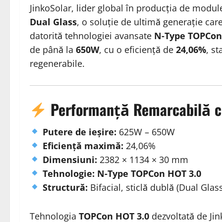
JinkoSolar, lider global în producția de modul
Dual Glass
, o soluție de ultimă generație car
datorită tehnologiei avansate
N-Type TOPCon
de până la
650W
, cu o eficiență de
24,06%
, s
regenerabile.
Performanță Remarcabilă cu
Putere de ieșire:
625W – 650W
Eficiență maximă:
24,06%
Dimensiuni:
2382 × 1134 × 30 mm
Tehnologie:
N-Type TOPCon HOT 3.0
Structură:
Bifacial, sticlă dublă (Dual Glass
Tehnologia
TOPCon HOT 3.0
dezvoltată de Ji