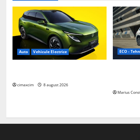
ECO - Tehn
Auto
Vehicule Electrice
Geely lanse
Nissan NX7: SUV-ul electrificat accesibil
cele mai co
care extinde gama Nissan în China
de acționar
cimaxcim
8 august 2026
Marius Cons