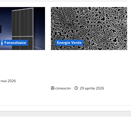
Fotovoltaice
Energie Verde
sează noile module
Dispozitiv la scară nanometrică
e 760W – un nou
generează electricitate continuă
ologia TOPCon
prin evaporarea apei și a luminii
solare
 mai 2026
cimaxcim
29 aprilie 2026