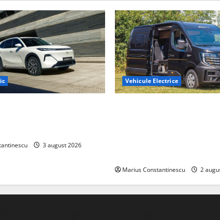
ic
Vehicule Electrice
ază „Thunder”, unul dintre
Interstar‑e Relax: Nissan și E
mpacte și eficiente sisteme
creat o rulotă electrică care
e electrică din lume
bateria de 87 kWh nu doar p
tracțiune, ci și pentru încăl
tantinescu
3 august 2026
off‑grid
Marius Constantinescu
2 augu