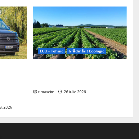
ECO - Tehnic
Grădinărit Ecologic
ifelland au
Agricultura Viitorului: Tranziția
 folosește
Ecologică bazată pe Tehnologie, nu pe
entru
Chimicale
zire complet
cimaxcim
26 iulie 2026
st 2026