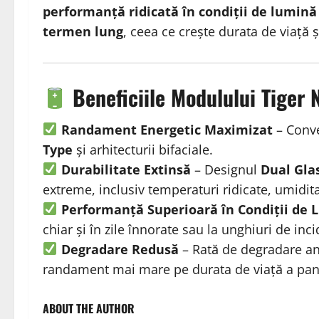
performanță ridicată în condiții de lumină
termen lung
, ceea ce crește durata de viață 
Beneficiile Modulului Tiger 
Randament Energetic Maximizat
– Conve
Type
și arhitecturii bifaciale.
Durabilitate Extinsă
– Designul
Dual Gla
extreme, inclusiv temperaturi ridicate, umidita
Performanță Superioară în Condiții de
chiar și în zile înnorate sau la unghiuri de inc
Degradare Redusă
– Rată de degradare an
randament mai mare pe durata de viață a pan
ABOUT THE AUTHOR