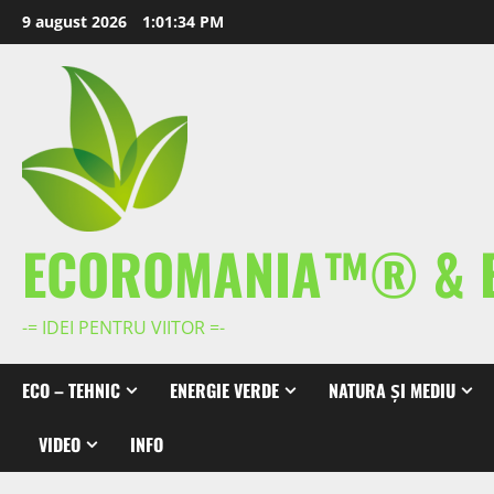
Skip
9 august 2026
1:01:35 PM
to
content
ECOROMANIA™® & 
-= IDEI PENTRU VIITOR =-
ECO – TEHNIC
ENERGIE VERDE
NATURA ȘI MEDIU
VIDEO
INFO