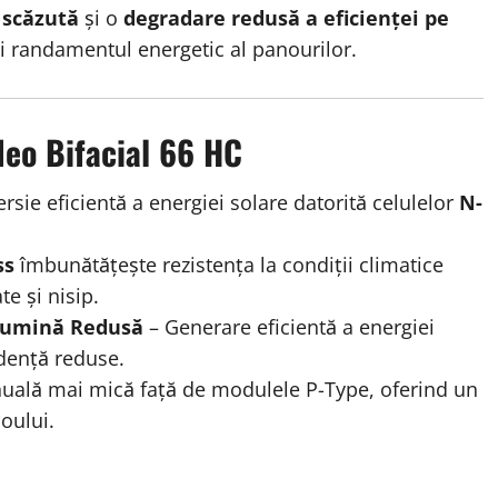
 scăzută
și o
degradare redusă a eficienței pe
și randamentul energetic al panourilor.
Neo Bifacial 66 HC
rsie eficientă a energiei solare datorită celulelor
N-
ss
îmbunătățește rezistența la condiții climatice
te și nisip.
 Lumină Redusă
– Generare eficientă a energiei
idență reduse.
uală mai mică față de modulele P-Type, oferind un
oului.