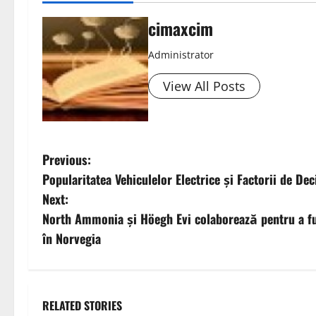
cimaxcim
Administrator
View All Posts
P
Previous:
Popularitatea Vehiculelor Electrice și Factorii de Dec
o
Next:
s
North Ammonia și Höegh Evi colaborează pentru a fu
în Norvegia
t
n
a
RELATED STORIES