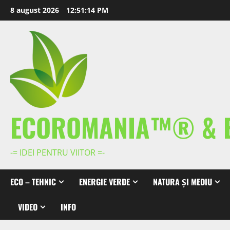
Skip
8 august 2026
12:51:15 PM
to
content
ECOROMANIA™® & 
-= IDEI PENTRU VIITOR =-
ECO – TEHNIC
ENERGIE VERDE
NATURA ȘI MEDIU
VIDEO
INFO