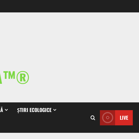
IA™®
LĂ
ȘTIRI ECOLOGICE
LIVE