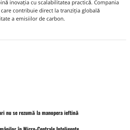
ină inovația cu scalabilitatea practică. Compania
are contribuie direct la tranziția globală
itate a emisiilor de carbon.
ari nu se rezumă la manopera ieftină
ânilor în Micro-Centrale Inteligente