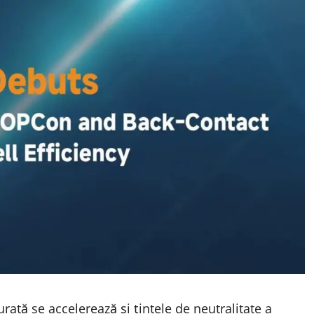
rată se accelerează și țintele de neutralitate a