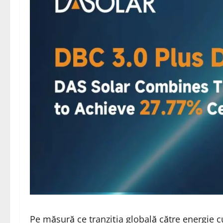
Pe măsură ce tranziția globală către energie cu