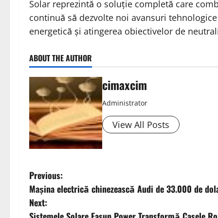
Solar reprezintă o soluție completă care comb
continuă să dezvolte noi avansuri tehnologice c
energetică și atingerea obiectivelor de neutral
ABOUT THE AUTHOR
cimaxcim
Administrator
View All Posts
P
Previous:
Mașina electrică chinezească Audi de 33.000 de dol
o
Next:
Sistemele Solare Easun Power Transformă Casele Rom