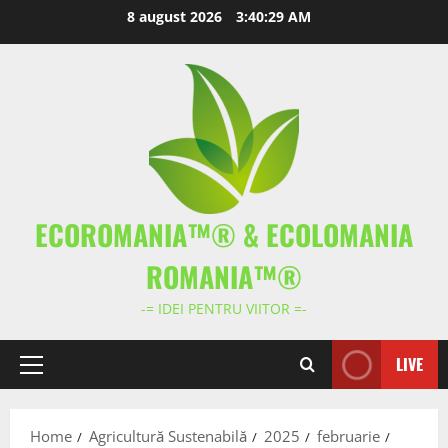
Skip
8 august 2026
3:40:30 AM
to
content
ECOROMANIA™® & ECOLOMANIA
ROMANIA™®
-= IDEI PENTRU VIITOR =-
LIVE
Primary
Menu
Home
Agricultură Sustenabilă
2025
februarie