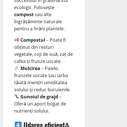
succesului în grădinăritul
ecologic. Folosește
compost
sau alte
îngrășăminte naturale
pentru a hrăni plantele.
Compostul
– Poate fi
obținut din resturi
vegetale, coji de ouă, zaț de
cafea și frunze uscate.
Mulcirea
– Paiele,
frunzele uscate sau iarba
tăiată mențin umiditatea
solului și reduc buruienile.
Gunoiul de grajd
–
Oferă un aport bogat de
nutrienți solului.
Udarea eficientă