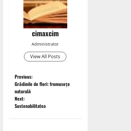
cimaxcim
Administrator
View All Posts
P
Previous:
Grădinile de flori: frumusețe
o
naturală
Next:
s
Sustenabilitatea
t
n