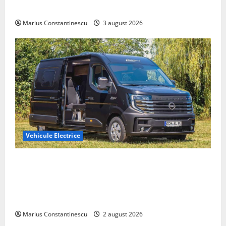
din lume
Marius Constantinescu
3 august 2026
Vehicule Electrice
Interstar‑e Relax: Nissan și Eifelland au creat o
rulotă electrică care folosește bateria de 87 kWh nu
doar pentru tracțiune, ci și pentru încălzire complet
off‑grid
Marius Constantinescu
2 august 2026