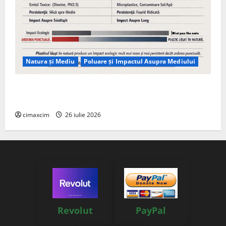
Natura și Mediu
Poluare și Impactul Asupra Mediului
Managementul deșeurilor în România: probleme
reale, soluții și tehnologii noi
cimaxcim
26 iulie 2026
Revolut
PayPal