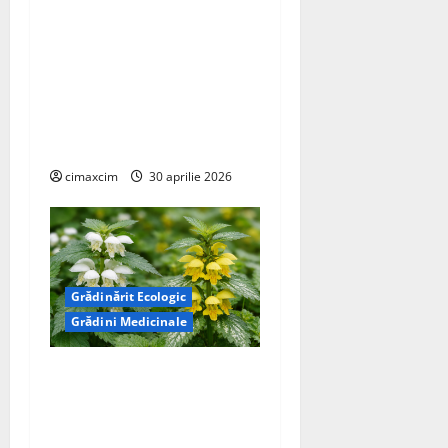
Cercetătorii de la Yale au
identificat o metodă
naturală prin care
agricultura ar putea deveni
un instrument major de
captare a carbonului
cimaxcim
30 aprilie 2026
Grădinărit Ecologic
Grădini Medicinale
Urzică moartă (Lamium
album) flori albe ,Urzică
moartă galbenă (Lamium