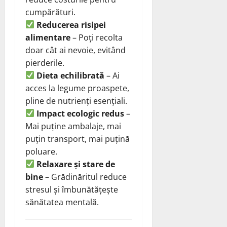
cumpărături.
Reducerea risipei
alimentare
– Poți recolta
doar cât ai nevoie, evitând
pierderile.
Dieta echilibrată
– Ai
acces la legume proaspete,
pline de nutrienți esențiali.
Impact ecologic redus
–
Mai puține ambalaje, mai
puțin transport, mai puțină
poluare.
Relaxare și stare de
bine
– Grădinăritul reduce
stresul și îmbunătățește
sănătatea mentală.