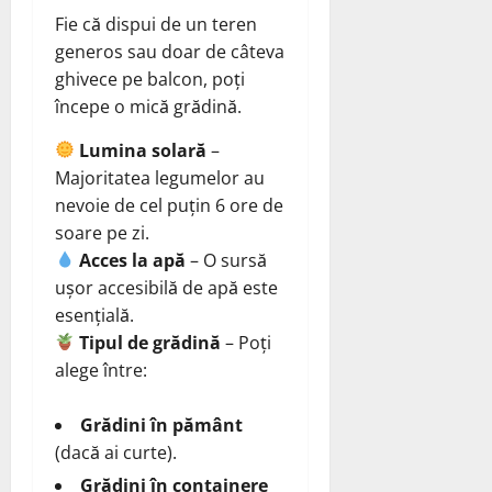
Fie că dispui de un teren
generos sau doar de câteva
ghivece pe balcon, poți
începe o mică grădină.
Lumina solară
–
Majoritatea legumelor au
nevoie de cel puțin 6 ore de
soare pe zi.
Acces la apă
– O sursă
ușor accesibilă de apă este
esențială.
Tipul de grădină
– Poți
alege între:
Grădini în pământ
(dacă ai curte).
Grădini în containere