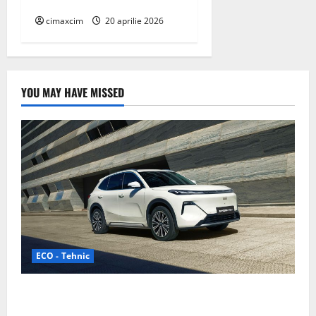
galeobdolon) flori galbene
cimaxcim
20 aprilie 2026
YOU MAY HAVE MISSED
ECO - Tehnic
Geely lansează „Thunder”, unul dintre cele mai
compacte și eficiente sisteme de acționare electrică