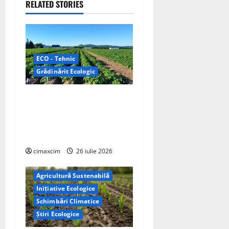
RELATED STORIES
a
v
i
ECO - Tehnic
Grădinărit Ecologic
g
a
Agricultura Viitorului:
Tranziția Ecologică bazată
t
pe Tehnologie, nu pe
Chimicale
i
cimaxcim
26 iulie 2026
o
Agricultură Sustenabilă
n
Inițiative Ecologice
Schimbări Climatice
Știri Ecologice