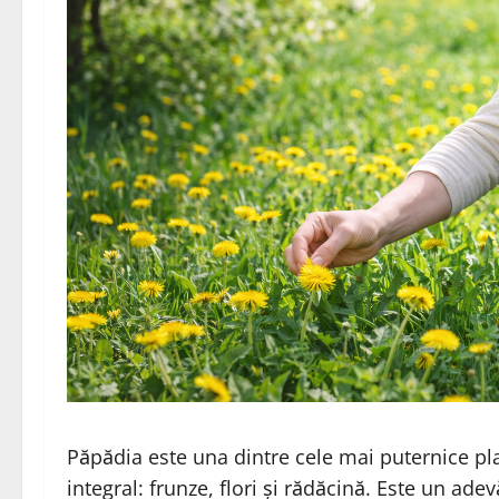
Păpădia este una dintre cele mai puternice p
integral: frunze, flori și rădăcină. Este un adev