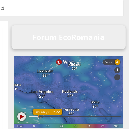
e)
Forum EcoRomania