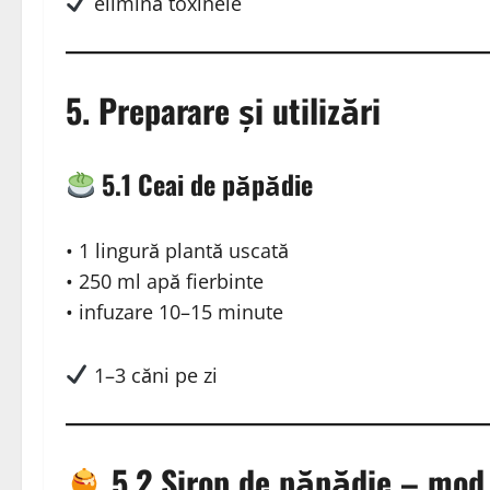
elimină toxinele
5. Preparare și utilizări
5.1 Ceai de păpădie
• 1 lingură plantă uscată
• 250 ml apă fierbinte
• infuzare 10–15 minute
1–3 căni pe zi
5.2 Sirop de păpădie – mod