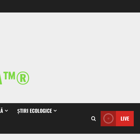
IA™®
LĂ
ȘTIRI ECOLOGICE
LIVE