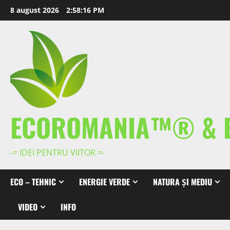
Skip
8 august 2026
2:58:17 PM
to
content
ECOROMANIA™® & 
-= IDEI PENTRU VIITOR =-
ECO – TEHNIC
ENERGIE VERDE
NATURA ȘI MEDIU
VIDEO
INFO