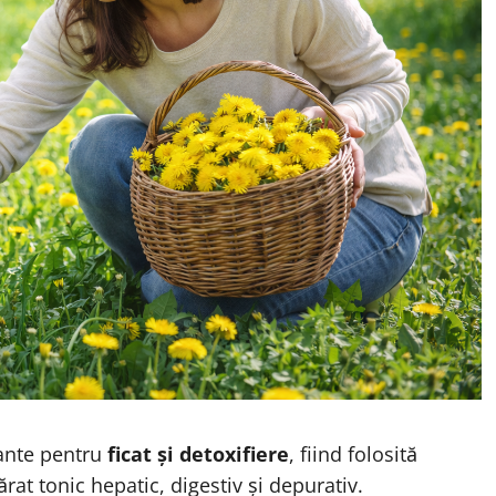
lante pentru
ficat și detoxifiere
, fiind folosită
ărat tonic hepatic, digestiv și depurativ.