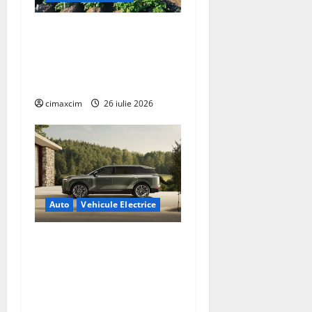
Agricultura Viitorului:
Tranziția Ecologică bazată
pe Tehnologie, nu pe
Chimicale
cimaxcim
26 iulie 2026
Auto
Vehicule Electrice
Lexus TZ 2027 – SUV
electric cu 7 locuri,
autonomie de până la 480
km și tracțiune integrală
standard