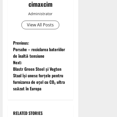
cimaxcim
Administrator
View All Posts
P
Previous:
Porsche – reciclarea bateriilor
o
de înaltă tensiune
Next:
s
Blastr Green Steel și Vogten
t
Staal își unesc forțele pentru
furnizarea de oțel cu CO₂ ultra
n
scăzut în Europa
a
v
RELATED STORIES