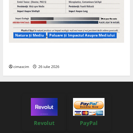
Natura și Mediu
Poluare și Impactul Asupra Mediului
Managementul deșeurilor în România: probleme
reale, soluții și tehnologii noi
cimaxcim
26 iulie 2026
Revolut
PayPal