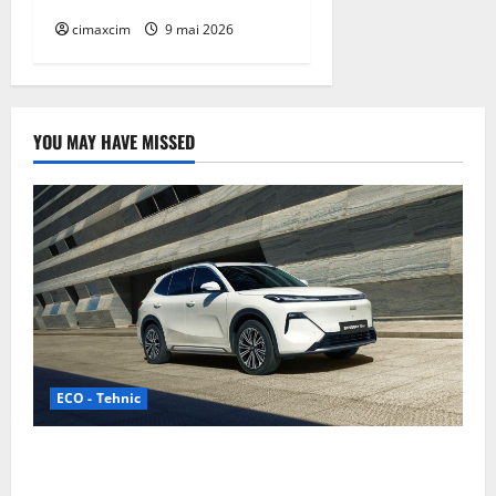
cimaxcim
9 mai 2026
YOU MAY HAVE MISSED
ECO - Tehnic
Geely lansează „Thunder”, unul dintre cele mai
compacte și eficiente sisteme de acționare electrică