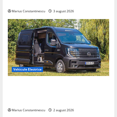
din lume
Marius Constantinescu
3 august 2026
Vehicule Electrice
Interstar‑e Relax: Nissan și Eifelland au creat o
rulotă electrică care folosește bateria de 87 kWh nu
doar pentru tracțiune, ci și pentru încălzire complet
off‑grid
Marius Constantinescu
2 august 2026