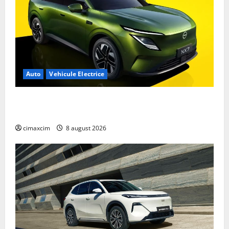
Auto
Vehicule Electrice
Nissan NX7: SUV-ul electrificat accesibil care extinde
gama Nissan în China
cimaxcim
8 august 2026