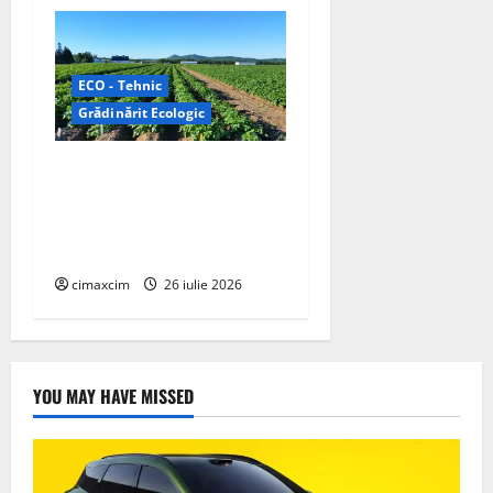
ECO - Tehnic
Grădinărit Ecologic
Agricultura Viitorului:
Tranziția Ecologică bazată
pe Tehnologie, nu pe
Chimicale
cimaxcim
26 iulie 2026
YOU MAY HAVE MISSED