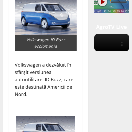
AgroTV Live
Volkswagen ID Buzz
ecolomania
Volkswagen a dezvăluit în
sfârșit versiunea
autoutilitarei ID.Buzz, care
este destinată Americii de
Nord.