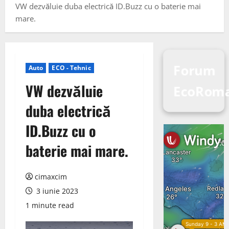
VW dezvăluie duba electrică ID.Buzz cu o baterie mai
mare.
Forum
Auto
ECO - Tehnic
VW dezvăluie
EcoRoma
duba electrică
ID.Buzz cu o
baterie mai mare.
cimaxcim
3 iunie 2023
1 minute read