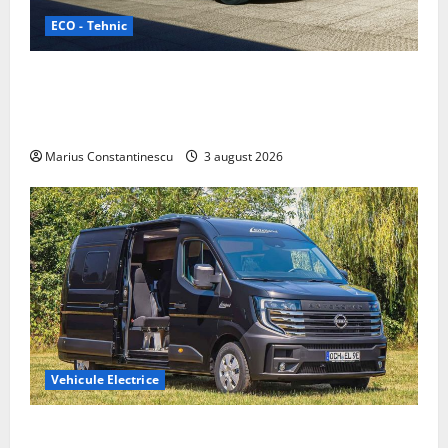
ECO - Tehnic
Geely lansează „Thunder”, unul dintre cele mai
compacte și eficiente sisteme de acționare electrică
din lume
Marius Constantinescu
3 august 2026
Vehicule Electrice
Interstar‑e Relax: Nissan și Eifelland au creat o