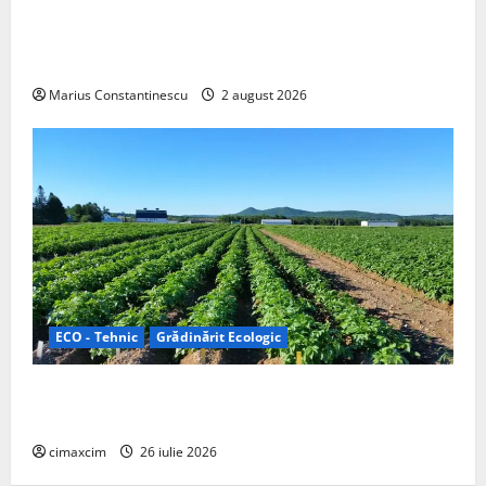
rulotă electrică care folosește bateria de 87 kWh nu
doar pentru tracțiune, ci și pentru încălzire complet
off‑grid
Marius Constantinescu
2 august 2026
ECO - Tehnic
Grădinărit Ecologic
Agricultura Viitorului: Tranziția Ecologică bazată pe
Tehnologie, nu pe Chimicale
cimaxcim
26 iulie 2026