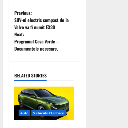
P
Previous:
SUV-ul electric compact de la
o
Volvo va fi numit EX30
Next:
s
Programul Casa Verde –
t
Documentele necesare.
n
a
RELATED STORIES
v
i
g
Auto
Vehicule Electrice
a