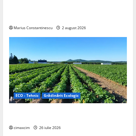
rulotă electrică care folosește bateria de 87 kWh nu
doar pentru tracțiune, ci și pentru încălzire complet
off‑grid
Marius Constantinescu
2 august 2026
ECO - Tehnic
Grădinărit Ecologic
Agricultura Viitorului: Tranziția Ecologică bazată pe
Tehnologie, nu pe Chimicale
cimaxcim
26 iulie 2026