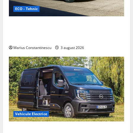
ECO - Tehnic
Geely lansează „Thunder”, unul dintre cele mai
compacte și eficiente sisteme de acționare electrică
din lume
Marius Constantinescu
3 august 2026
Vehicule Electrice
Interstar‑e Relax: Nissan și Eifelland au creat o