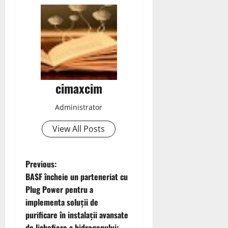
cimaxcim
Administrator
View All Posts
P
Previous:
BASF încheie un parteneriat cu
o
Plug Power pentru a
implementa soluții de
s
purificare în instalații avansate
de lichefiere a hidrogenului;