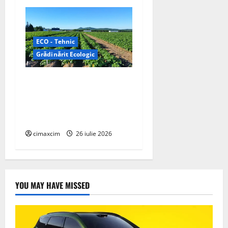
ECO - Tehnic
Grădinărit Ecologic
Agricultura Viitorului:
Tranziția Ecologică bazată
pe Tehnologie, nu pe
Chimicale
cimaxcim
26 iulie 2026
YOU MAY HAVE MISSED