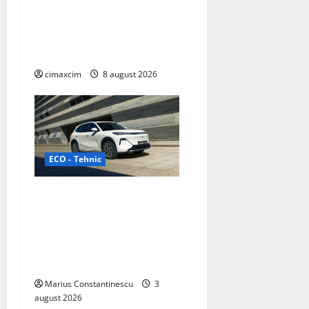
Nissan NX7: SUV-ul
electrificat accesibil care
extinde gama Nissan în
China
cimaxcim
8 august 2026
ECO - Tehnic
Geely lansează „Thunder”,
unul dintre cele mai
compacte și eficiente
sisteme de acționare
electrică din lume
Marius Constantinescu
3
august 2026