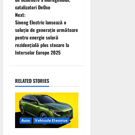
t
catalizatori DeOxo
n
Next:
Sineng Electric lansează o
a
soluție de generație următoare
v
pentru energie solară
rezidențială plus stocare la
i
Intersolar Europe 2025
g
a
RELATED STORIES
t
i
o
Auto
Vehicule Electrice
n