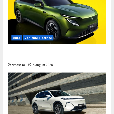
Auto
Vehicule Electrice
Nissan NX7: SUV-ul electrificat accesibil care extinde
gama Nissan în China
cimaxcim
8 august 2026