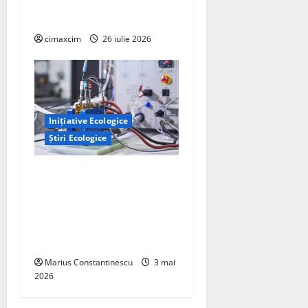
pe Tehnologie, nu pe
Chimicale
cimaxcim
26 iulie 2026
Inițiative Ecologice
Știri Ecologice
Un nou design al celulelor
de combustibil pe bază de
hidrogen ar putea debloca
tehnologii cheie de energie
curată
Marius Constantinescu
3 mai
2026