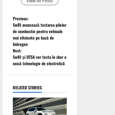
View All Posts
P
Previous:
SwRI avansează testarea pilelor
o
de combustie pentru vehicule
mai eficiente pe bază de
s
hidrogen
t
Next:
SwRI și UTSA vor testa în zbor o
n
nouă tehnologie de electroliză
a
v
RELATED STORIES
i
g