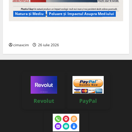
Natura și Mediu
Poluare și Impactul Asupra Mediului
Managementul deșeurilor în România: probleme
reale, soluții și tehnologii noi
cimaxcim
26 iulie 2026
Revolut
PayPal