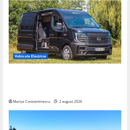
Vehicule Electrice
Interstar‑e Relax: Nissan și Eifelland au creat o
rulotă electrică care folosește bateria de 87 kWh nu
doar pentru tracțiune, ci și pentru încălzire complet
off‑grid
Marius Constantinescu
2 august 2026