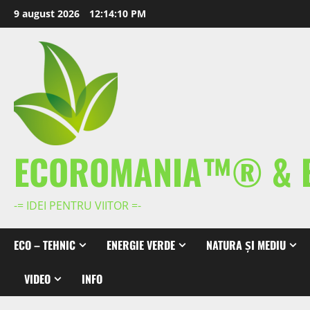
Skip
9 august 2026
12:14:11 PM
to
content
ECOROMANIA™® & 
-= IDEI PENTRU VIITOR =-
ECO – TEHNIC
ENERGIE VERDE
NATURA ȘI MEDIU
VIDEO
INFO