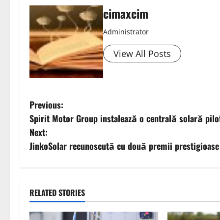
cimaxcim
Administrator
View All Posts
P
Previous:
Spirit Motor Group instalează o centrală solară pil
o
Next:
s
JinkoSolar recunoscută cu două premii prestigioase 
t
n
RELATED STORIES
a