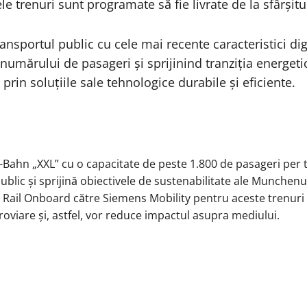
le trenuri sunt programate să fie livrate de la sfârșitu
ansportul public cu cele mai recente caracteristici dig
umărului de pasageri și sprijinind tranziția energetic
rin soluțiile sale tehnologice durabile și eficiente.
S-Bahn „XXL” cu o capacitate de peste 1.800 de pasageri pe
ublic și sprijină obiectivele de sustenabilitate ale Munchen
e Rail Onboard către Siemens Mobility pentru aceste trenu
roviare și, astfel, vor reduce impactul asupra mediului.