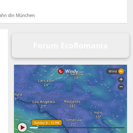
-Bahn din München
Forum EcoRomania