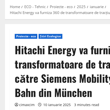
Home
ECO - Tehnic
Proiecte - eco
2025
ianuarie
Hitachi Energy va furniza 360 de transformatoare de tracț
Proiecte - eco
Știri Ecologice
Hitachi Energy va furn
transformatoare de tr
către Siemens Mobility
Bahn din München
cimaxcim
10 ianuarie 2025
3 minutes read