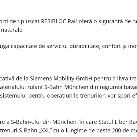
ord de tip uscat RESIBLOC Rail oferă o siguranță de n
 naturale
a capacitate de serviciu, durabilitate, confort și in
ativă de la Siemens Mobility GmbH pentru a livra tr
terialului rulant S-Bahn München din regiunea bava
stemului pentru operațiunile trenurilor, vor spori ef
e a S-Bahn-ului din München, în care Statul Liber Ba
 trenuri S-Bahn „XXL” cu o lungime de peste 200 de met