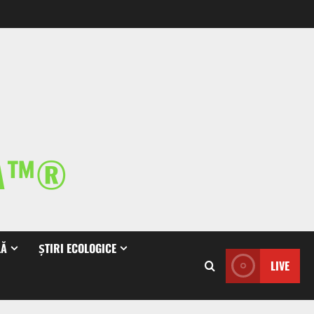
IA™®
LĂ
ȘTIRI ECOLOGICE
LIVE