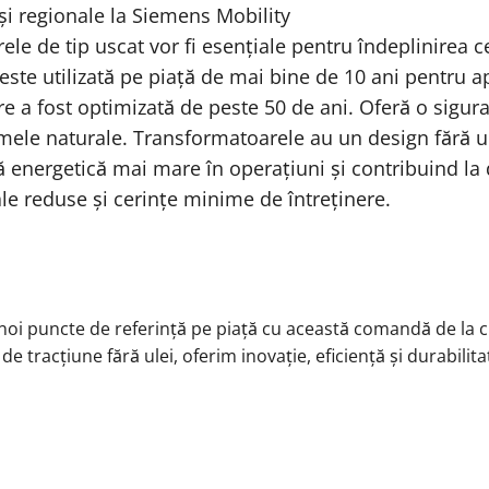
și regionale la Siemens Mobility
ele de tip uscat vor fi esențiale pentru îndeplinirea c
 este utilizată pe piață de mai bine de 10 ani pentru a
 a fost optimizată de peste 50 de ani. Oferă o sigur
mele naturale. Transformatoarele au un design fără ul
ță energetică mai mare în operațiuni și contribuind la
le reduse și cerințe minime de întreținere.
i puncte de referință pe piață cu această comandă de la cl
e tracțiune fără ulei, oferim inovație, eficiență și durabil