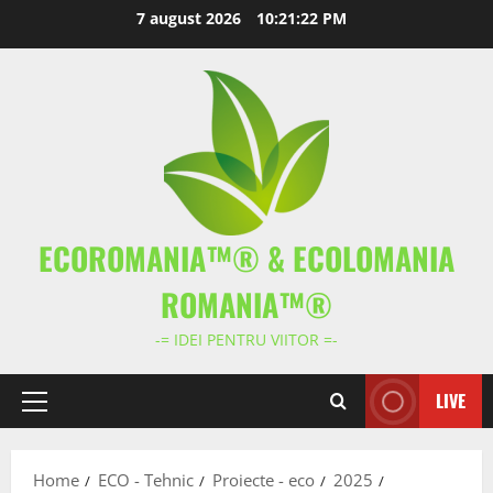
Skip
7 august 2026
10:21:22 PM
to
content
ECOROMANIA™® & ECOLOMANIA
ROMANIA™®
-= IDEI PENTRU VIITOR =-
LIVE
Primary
Menu
Home
ECO - Tehnic
Proiecte - eco
2025