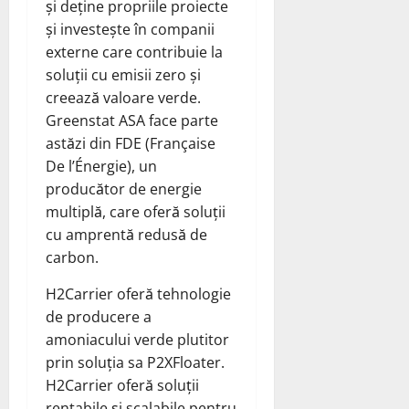
și deține propriile proiecte
și investește în companii
externe care contribuie la
soluții cu emisii zero și
creează valoare verde.
Greenstat ASA face parte
astăzi din FDE (Française
De l’Énergie), un
producător de energie
multiplă, care oferă soluții
cu amprentă redusă de
carbon.
H2Carrier oferă tehnologie
de producere a
amoniacului verde plutitor
prin soluția sa P2XFloater.
H2Carrier oferă soluții
rentabile și scalabile pentru