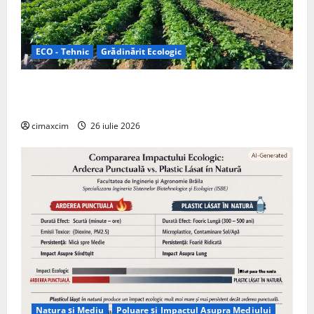
ECO - Tehnic
Grădinărit Ecologic
Agricultura Viitorului: Tranziția Ecologică bazată pe
Tehnologie, nu pe Chimicale
cimaxcim
26 iulie 2026
Natura și Mediu
Poluare și Impactul Asupra Mediului