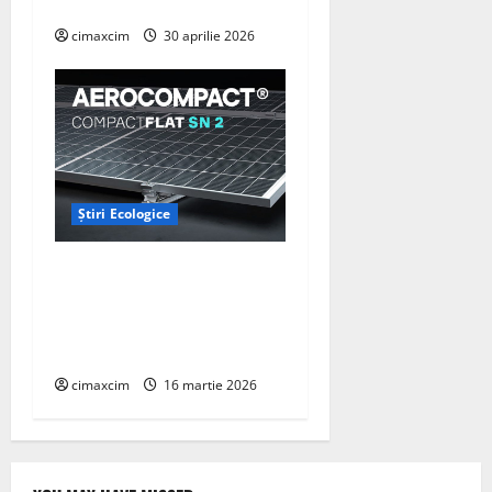
captare a carbonului
cimaxcim
30 aprilie 2026
Știri Ecologice
AEROCOMPACT, a lansat o
extensie pentru sistemul
său de acoperiș plat
COMPACTFLAT SN2
cimaxcim
16 martie 2026