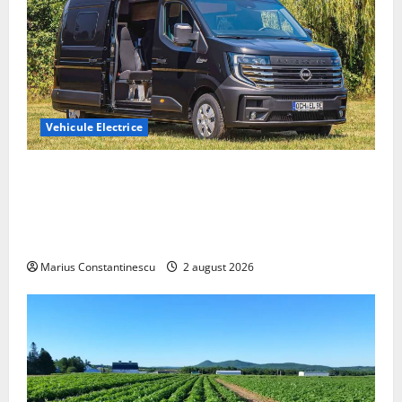
Vehicule Electrice
Interstar‑e Relax: Nissan și Eifelland au creat o
rulotă electrică care folosește bateria de 87 kWh nu
doar pentru tracțiune, ci și pentru încălzire complet
off‑grid
Marius Constantinescu
2 august 2026