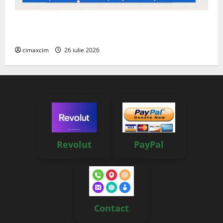
Managementul deșeurilor în România: probleme
reale, soluții și tehnologii noi
cimaxcim
26 iulie 2026
Revolut
PayPal
Contact