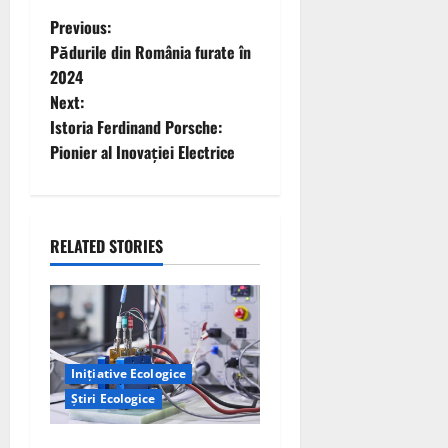
P
Previous:
Pădurile din România furate în
o
2024
Next:
s
Istoria Ferdinand Porsche:
t
Pionier al Inovației Electrice
n
a
RELATED STORIES
v
i
g
Inițiative Ecologice
a
Știri Ecologice