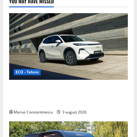
YOU MAY HAVE MISSED
ECO - Tehnic
Geely lansează „Thunder”, unul dintre cele mai
compacte și eficiente sisteme de acționare electrică
din lume
Marius Constantinescu
3 august 2026