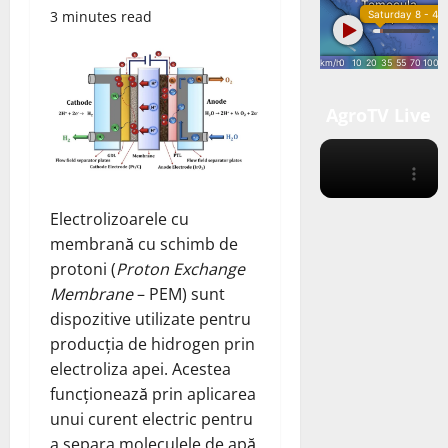
3 minutes read
AgroTV Live
Electrolizoarele cu
membrană cu schimb de
protoni (
Proton Exchange
Membrane
– PEM) sunt
dispozitive utilizate pentru
producția de hidrogen prin
electroliza apei. Acestea
funcționează prin aplicarea
unui curent electric pentru
a separa moleculele de apă