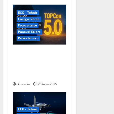
ECO - Tehnic
Energie Verde
Fotovoltaice
Panouri Solare
Proiecte - eco
DAS Solar și laboratorul
profesorului Martin Green
unesc forțele pentru a
atinge o eficiență record de
40% în celulele solare
cimaxcim
26 iunie 2025
ECO - Tehnic