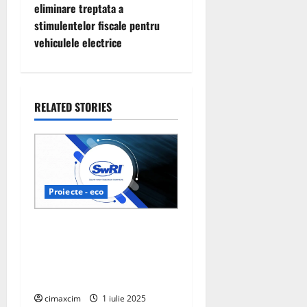
n
eliminare treptata a
stimulentelor fiscale pentru
a
vehiculele electrice
v
i
RELATED STORIES
g
a
t
Proiecte - eco
i
SwRI avansează testarea
o
pilelor de combustie pentru
n
vehicule mai eficiente pe
bază de hidrogen
cimaxcim
1 iulie 2025