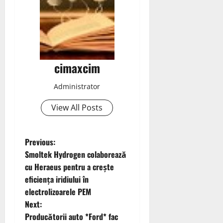
cimaxcim
Administrator
View All Posts
P
Previous:
Smoltek Hydrogen colaborează
o
cu Heraeus pentru a crește
eficiența iridiului în
s
electrolizoarele PEM
t
Next:
Producătorii auto *Ford* fac