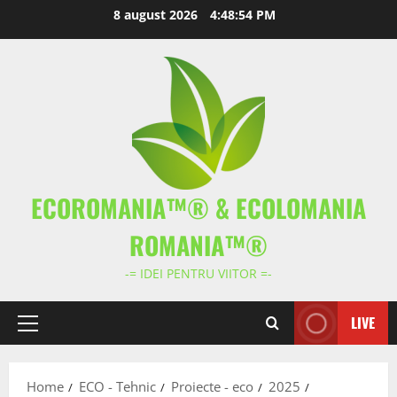
Skip
8 august 2026
4:48:55 PM
to
content
ECOROMANIA™® & ECOLOMANIA
ROMANIA™®
-= IDEI PENTRU VIITOR =-
LIVE
Primary
Menu
Home
ECO - Tehnic
Proiecte - eco
2025