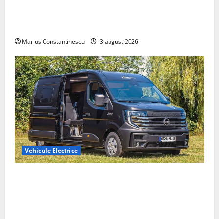
Geely lansează „Thunder”, unul dintre cele mai
compacte și eficiente sisteme de acționare electrică
din lume
Marius Constantinescu
3 august 2026
Vehicule Electrice
Interstar‑e Relax: Nissan și Eifelland au creat o
rulotă electrică care folosește bateria de 87 kWh nu
doar pentru tracțiune, ci și pentru încălzire complet
off‑grid