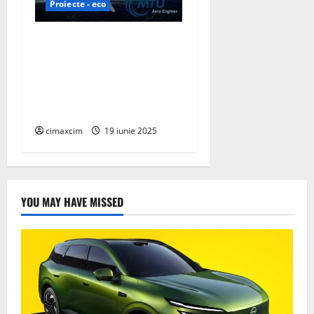
Proiecte - eco
Airbus și MTU Aero Engines
colaborează pentru a
dezvolta tehnologia pilelor
de combustie cu hidrogen
pentru aviație
cimaxcim
19 iunie 2025
YOU MAY HAVE MISSED