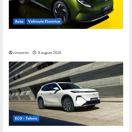
Auto
Vehicule Electrice
Nissan NX7: SUV-ul electrificat accesibil care extinde
gama Nissan în China
cimaxcim
8 august 2026
ECO - Tehnic