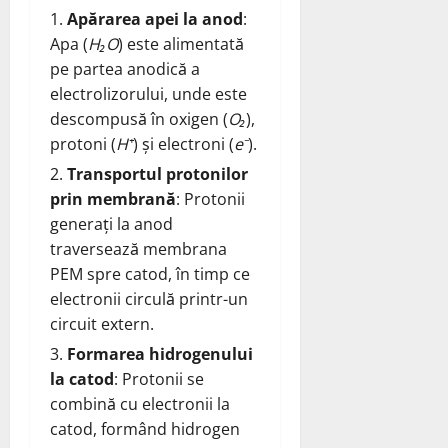
Apărarea apei la anod
:
Apa (
H₂O
) este alimentată
pe partea anodică a
electrolizorului, unde este
descompusă în oxigen (
O₂
),
protoni (
H⁺
) și electroni (
e⁻
).
Transportul protonilor
prin membrană
: Protonii
generați la anod
traversează membrana
PEM spre catod, în timp ce
electronii circulă printr-un
circuit extern.
Formarea hidrogenului
la catod
: Protonii se
combină cu electronii la
catod, formând hidrogen