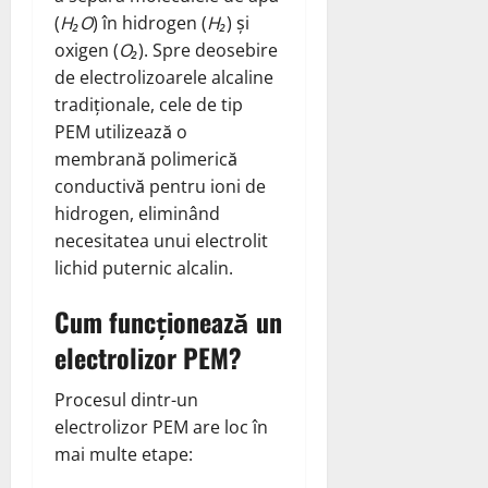
(
H₂O
) în hidrogen (
H₂
) și
oxigen (
O₂
). Spre deosebire
de electrolizoarele alcaline
tradiționale, cele de tip
PEM utilizează o
membrană polimerică
conductivă pentru ioni de
hidrogen, eliminând
necesitatea unui electrolit
lichid puternic alcalin.
Cum funcționează un
electrolizor PEM?
Procesul dintr-un
electrolizor PEM are loc în
mai multe etape: