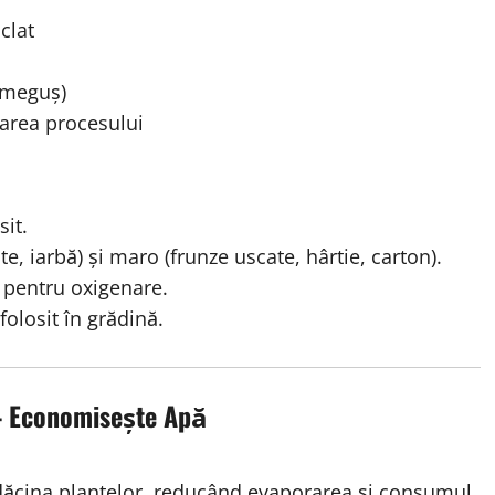
clat
umeguș)
area procesului
it.
te, iarbă) și maro (frunze uscate, hârtie, carton).
pentru oxigenare.
folosit în grădină.
 – Economisește Apă
rădăcina plantelor, reducând evaporarea și consumul