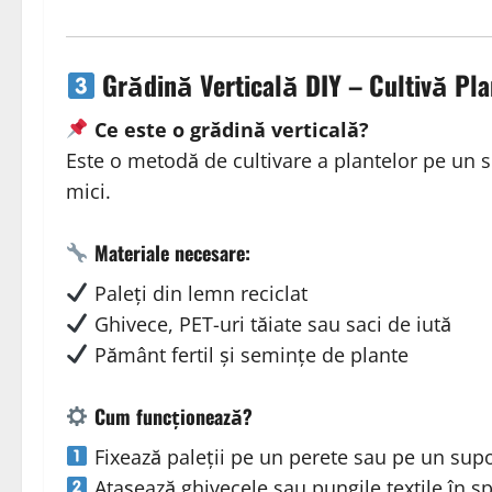
Grădină Verticală DIY – Cultivă Pla
Ce este o grădină verticală?
Este o metodă de cultivare a plantelor pe un s
mici.
Materiale necesare:
Paleți din lemn reciclat
Ghivece, PET-uri tăiate sau saci de iută
Pământ fertil și semințe de plante
Cum funcționează?
Fixează paleții pe un perete sau pe un supor
Atașează ghivecele sau pungile textile în sp