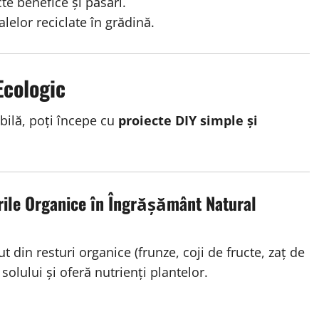
te benefice și păsări.
lelor reciclate în grădină.
Ecologic
bilă, poți începe cu
proiecte DIY simple și
le Organice în Îngrășământ Natural
din resturi organice (frunze, coji de fructe, zaț de
solului și oferă nutrienți plantelor.