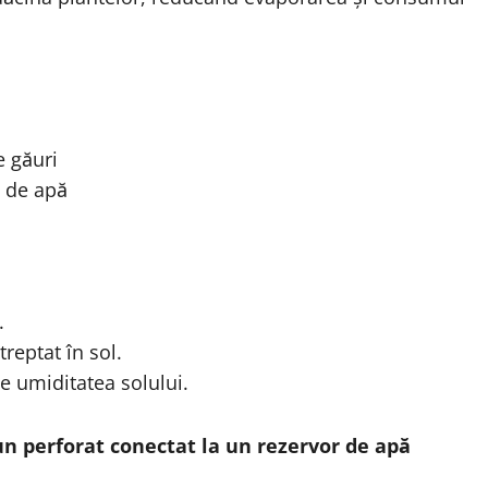
e găuri
i de apă
.
reptat în sol.
e umiditatea solului.
un perforat conectat la un rezervor de apă