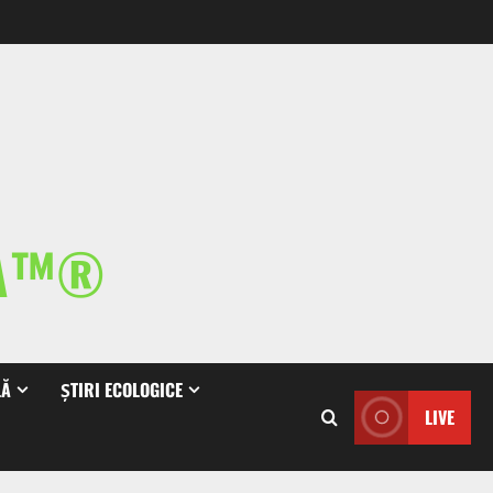
IA™®
LĂ
ȘTIRI ECOLOGICE
LIVE