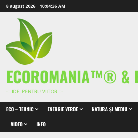
Skip
8 august 2026
10:04:37 AM
to
content
ECOROMANIA™® & 
-= IDEI PENTRU VIITOR =-
ECO – TEHNIC
ENERGIE VERDE
NATURA ȘI MEDIU
VIDEO
INFO