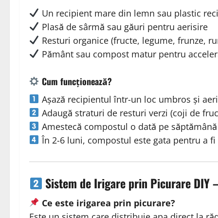
Un recipient mare din lemn sau plastic reci
Plasă de sârmă sau găuri pentru aerisire
Resturi organice (fructe, legume, frunze, r
Pământ sau compost matur pentru acceler
Cum funcționează?
Așază recipientul într-un loc umbros și aeris
Adaugă straturi de resturi verzi (coji de fruc
Amestecă compostul o dată pe săptămână 
În 2-6 luni, compostul este gata pentru a fi 
Sistem de Irigare prin Picurare DIY
Ce este irigarea prin picurare?
Este un sistem care distribuie apa direct la 