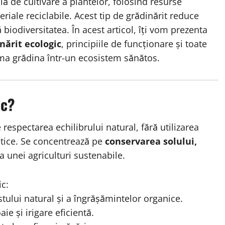
ă de cultivare a plantelor, folosind resurse
riale reciclabile. Acest tip de grădinărit reduce
biodiversitatea. În acest articol, îți vom prezenta
inărit ecologic
, principiile de funcționare și toate
rma grădina într-un ecosistem sănătos.
ic?
respectarea echilibrului natural, fără utilizarea
etice. Se concentrează pe
conservarea solului,
 unei agriculturi sustenabile.
ic:
tului natural și a îngrășămintelor organice.
ie și irigare eficientă.