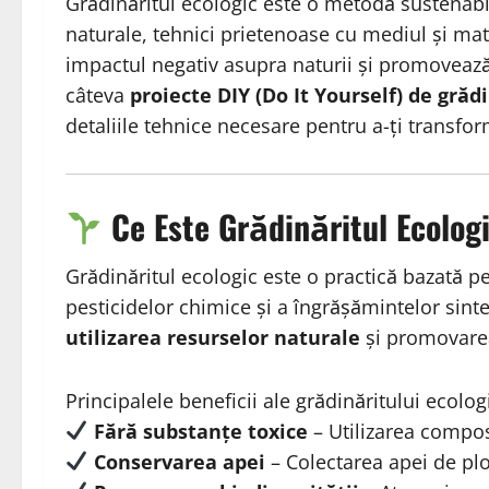
Grădinăritul ecologic este o metodă sustenabil
naturale, tehnici prietenoase cu mediul și mate
impactul negativ asupra naturii și promovează 
câteva
proiecte DIY (Do It Yourself) de grăd
detaliile tehnice necesare pentru a-ți transfo
Ce Este Grădinăritul Ecolog
Grădinăritul ecologic este o practică bazată pe 
pesticidelor chimice și a îngrășămintelor sint
utilizarea resurselor naturale
și promovarea
Principalele beneficii ale grădinăritului ecolog
Fără substanțe toxice
– Utilizarea compos
Conservarea apei
– Colectarea apei de ploa