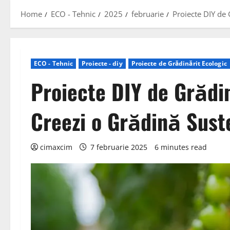
Home
ECO - Tehnic
2025
februarie
Proiecte DIY de 
ECO - Tehnic
Proiecte - diy
Proiecte de Grădinărit Ecologic
Proiecte DIY de Grădi
Creezi o Grădină Sust
cimaxcim
7 februarie 2025
6 minutes read