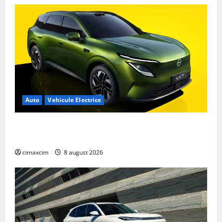
Auto
Vehicule Electrice
Nissan NX7: SUV-ul electrificat accesibil care extinde
gama Nissan în China
cimaxcim
8 august 2026