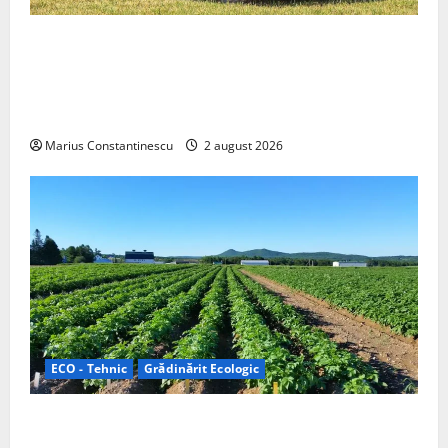
Interstar‑e Relax: Nissan și Eifelland au creat o
rulotă electrică care folosește bateria de 87 kWh nu
doar pentru tracțiune, ci și pentru încălzire complet
off‑grid
Marius Constantinescu
2 august 2026
ECO - Tehnic
Grădinărit Ecologic
Agricultura Viitorului: Tranziția Ecologică bazată pe
Tehnologie, nu pe Chimicale