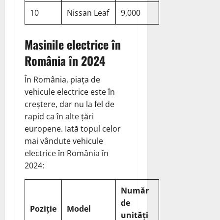
10
Nissan Leaf
9,000
Masinile electrice în
România în 2024
În România, piața de
vehicule electrice este în
creștere, dar nu la fel de
rapid ca în alte țări
europene. Iată topul celor
mai vândute vehicule
electrice în România în
2024:
Număr
de
Poziție
Model
unități