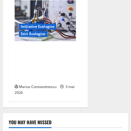
Inițiative Ecologice
Știri Ecologice
Un nou design al celulelor
de combustibil pe bază de
hidrogen ar putea debloca
tehnologii cheie de energie
curată
Marius Constantinescu
3 mai
2026
YOU MAY HAVE MISSED