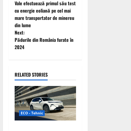
Vale efectuează primul său test
o
cu energie eoliană pe cel mai
mare transportator de minereu
s
din lume
t
Next:
Pădurile din România furate în
n
2024
a
v
RELATED STORIES
i
g
a
ECO - Tehnic
t
Geely lansează „Thunder”,