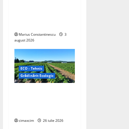
i
unul dintre cele mai
o
compacte și eficiente
sisteme de acționare
n
electrică din lume
Marius Constantinescu
3
august 2026
ECO - Tehnic
Grădinărit Ecologic
Agricultura Viitorului:
Tranziția Ecologică bazată
pe Tehnologie, nu pe
Chimicale
cimaxcim
26 iulie 2026