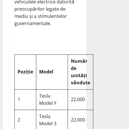
vehiculele electrice datorită
preocupărilor legate de
mediu și a stimulentelor
guvernamentale.
Număr
de
Poziție
Model
unități
vândute
Tesla
1
22,000
Model Y
Tesla
2
22,000
Model 3