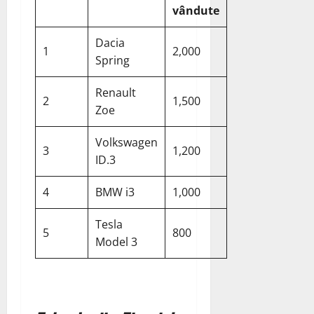
vândute
Dacia
1
2,000
Spring
Renault
2
1,500
Zoe
Volkswagen
3
1,200
ID.3
4
BMW i3
1,000
Tesla
5
800
Model 3