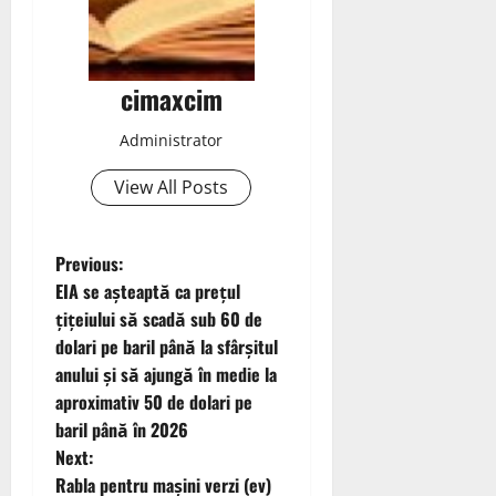
cimaxcim
Administrator
View All Posts
P
Previous:
EIA se așteaptă ca prețul
o
țițeiului să scadă sub 60 de
dolari pe baril până la sfârșitul
s
anului și să ajungă în medie la
t
aproximativ 50 de dolari pe
baril până în 2026
n
Next:
Rabla pentru mașini verzi (ev)