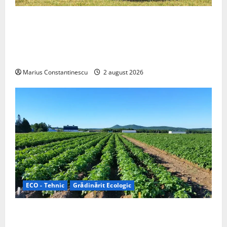
Interstar‑e Relax: Nissan și Eifelland au creat o
rulotă electrică care folosește bateria de 87 kWh nu
doar pentru tracțiune, ci și pentru încălzire complet
off‑grid
Marius Constantinescu
2 august 2026
ECO - Tehnic
Grădinărit Ecologic
Agricultura Viitorului: Tranziția Ecologică bazată pe
Tehnologie, nu pe Chimicale