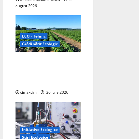
august 2026
ECO - Tehnic
Grădinărit Ecologic
Agricultura Viitorului:
Tranziția Ecologică bazată
pe Tehnologie, nu pe
Chimicale
cimaxcim
26 iulie 2026
Inițiative Ecologice
Știri Ecologice