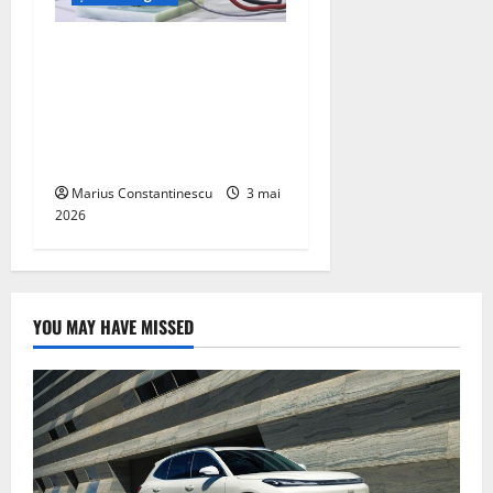
Un nou design al celulelor
de combustibil pe bază de
hidrogen ar putea debloca
tehnologii cheie de energie
curată
Marius Constantinescu
3 mai
2026
YOU MAY HAVE MISSED