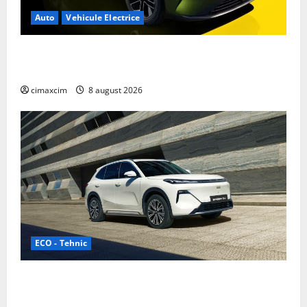
Auto
Vehicule Electrice
Nissan NX7: SUV-ul electrificat accesibil care extinde
gama Nissan în China
cimaxcim
8 august 2026
ECO - Tehnic
Geely lansează „Thunder”, unul dintre cele mai
compacte și eficiente sisteme de acționare electrică