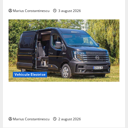
din lume
Marius Constantinescu
3 august 2026
Vehicule Electrice
Interstar‑e Relax: Nissan și Eifelland au creat o
rulotă electrică care folosește bateria de 87 kWh nu
doar pentru tracțiune, ci și pentru încălzire complet
off‑grid
Marius Constantinescu
2 august 2026