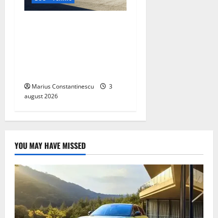
Geely lansează „Thunder”,
unul dintre cele mai
compacte și eficiente
sisteme de acționare
electrică din lume
Marius Constantinescu
3
august 2026
YOU MAY HAVE MISSED