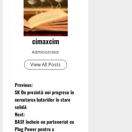
cimaxcim
Administrator
View All Posts
P
Previous:
SK On prezintă noi progrese în
o
cercetarea bateriilor în stare
solidă
s
Next:
t
BASF încheie un parteneriat cu
Plug Power pentru a