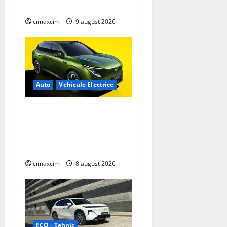
km. Analiză completă 2026
cimaxcim
9 august 2026
Auto
Vehicule Electrice
Nissan NX7: SUV-ul
electrificat accesibil care
extinde gama Nissan în
China
cimaxcim
8 august 2026
ECO - Tehnic