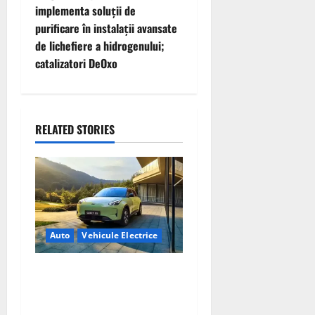
n
implementa soluții de
purificare în instalații avansate
a
de lichefiere a hidrogenului;
v
catalizatori DeOxo
i
g
RELATED STORIES
a
t
i
Auto
Vehicule Electrice
o
n
Geely E2 – cea mai ieftină
mașină electrică din China
cu autonomie reală de 300