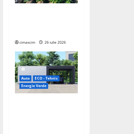
Agricultura Viitorului:
Tranziția Ecologică bazată
pe Tehnologie, nu pe
Chimicale
cimaxcim
26 iulie 2026
Auto
ECO - Tehnic
Energie Verde
China prezintă tehnologia
care schimbă regulile
jocului: baterii EV cu
încărcare în 6,5 minute.
BYD și CATL conduc