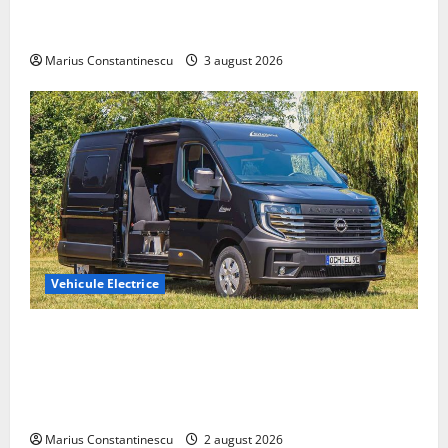
compacte și eficiente sisteme de acționare electrică
din lume
Marius Constantinescu
3 august 2026
Vehicule Electrice
Interstar‑e Relax: Nissan și Eifelland au creat o
rulotă electrică care folosește bateria de 87 kWh nu
doar pentru tracțiune, ci și pentru încălzire complet
off‑grid
Marius Constantinescu
2 august 2026