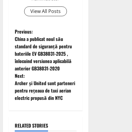
View All Posts
P
Previous:
China a publicat noul său
o
standard de siguranță pentru
bateriile EV GB38031-2025 ,
s
înlocuind versiunea aplicabilă
t
anterior GB38031-2020
Next:
n
Archer și United sunt parteneri
pentru rețeaua de taxi aerian
a
electric propusă din NYC
v
i
RELATED STORIES