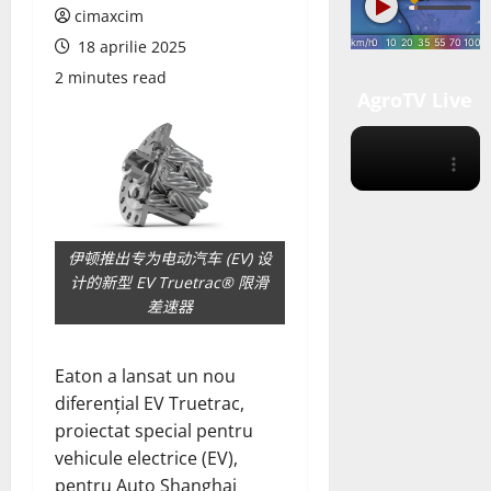
cimaxcim
18 aprilie 2025
2 minutes read
AgroTV Live
伊顿推出专为电动汽车 (EV) 设
计的新型 EV Truetrac® 限滑
差速器
Eaton a lansat un nou
diferențial EV Truetrac,
proiectat special pentru
vehicule electrice (EV),
pentru Auto Shanghai