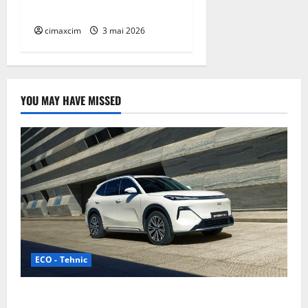
revoluția globală
cimaxcim
3 mai 2026
YOU MAY HAVE MISSED
ECO - Tehnic
Geely lansează „Thunder”, unul dintre cele mai