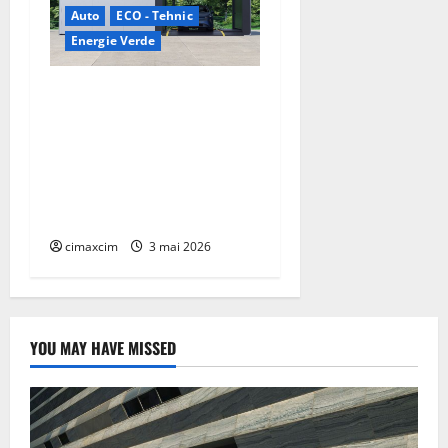
Auto
ECO - Tehnic
Energie Verde
China prezintă tehnologia
care schimbă regulile
jocului: baterii EV cu
încărcare în 6,5 minute.
BYD și CATL conduc
revoluția globală
cimaxcim
3 mai 2026
YOU MAY HAVE MISSED