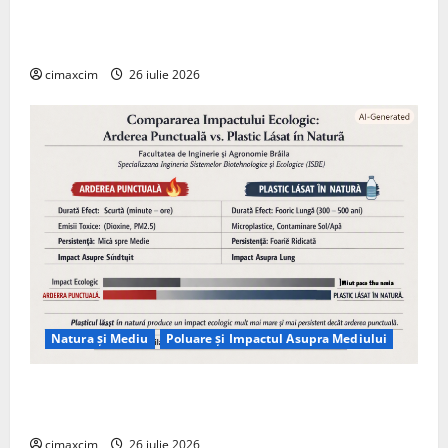
Agricultura Viitorului: Tranziția Ecologică bazată pe
Tehnologie, nu pe Chimicale
cimaxcim
26 iulie 2026
Natura și Mediu
Poluare și Impactul Asupra Mediului
Managementul deșeurilor în România: probleme
reale, soluții și tehnologii noi
cimaxcim
26 iulie 2026