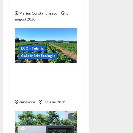
electrică din lume
n
Marius Constantinescu
3
august 2026
ECO - Tehnic
Grădinărit Ecologic
Agricultura Viitorului:
Tranziția Ecologică bazată
pe Tehnologie, nu pe
Chimicale
cimaxcim
26 iulie 2026