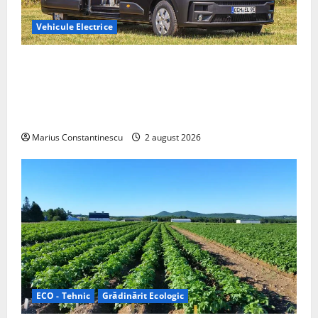
Vehicule Electrice
Interstar‑e Relax: Nissan și Eifelland au creat o
rulotă electrică care folosește bateria de 87 kWh nu
doar pentru tracțiune, ci și pentru încălzire complet
off‑grid
Marius Constantinescu
2 august 2026
ECO - Tehnic
Grădinărit Ecologic