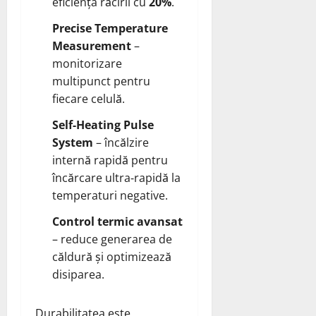
eficiența răcirii cu
20%
.
Precise Temperature
Measurement
–
monitorizare
multipunct pentru
fiecare celulă.
Self‑Heating Pulse
System
– încălzire
internă rapidă pentru
încărcare ultra‑rapidă la
temperaturi negative.
Control termic avansat
– reduce generarea de
căldură și optimizează
disiparea.
Durabilitatea este