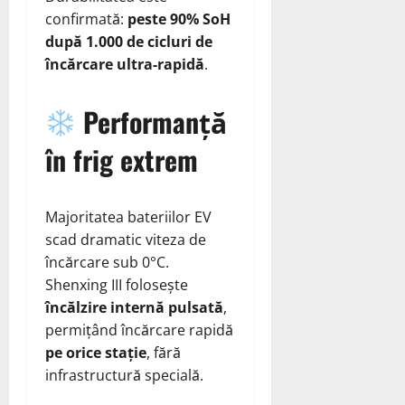
confirmată:
peste 90% SoH
după 1.000 de cicluri de
încărcare ultra‑rapidă
.
Performanță
în frig extrem
Majoritatea bateriilor EV
scad dramatic viteza de
încărcare sub 0°C.
Shenxing III folosește
încălzire internă pulsată
,
permițând încărcare rapidă
pe orice stație
, fără
infrastructură specială.