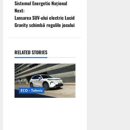
Sistemul Energetic Național
s
Next:
t
Lansarea SUV-ului electric Lucid
Gravity schimbă regulile jocului
n
a
RELATED STORIES
v
i
g
a
ECO - Tehnic
t
Geely lansează „Thunder”,
unul dintre cele mai
i
compacte și eficiente
o
sisteme de acționare