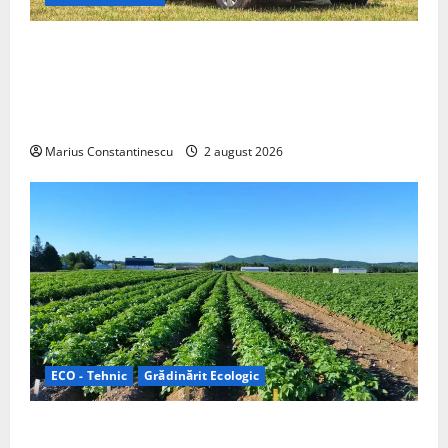
Interstar‑e Relax: Nissan și Eifelland au creat o
rulotă electrică care folosește bateria de 87 kWh nu
doar pentru tracțiune, ci și pentru încălzire complet
off‑grid
Marius Constantinescu
2 august 2026
ECO - Tehnic
Grădinărit Ecologic
Agricultura Viitorului: Tranziția Ecologică bazată pe