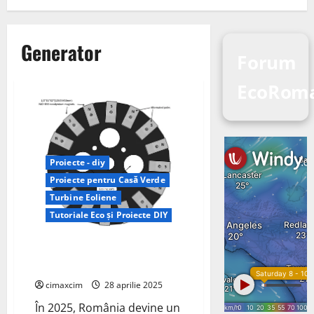
Generator
Forum
EcoRoma
Proiecte - diy
Proiecte pentru Casă Verde
Turbine Eoliene
Tutoriale Eco și Proiecte DIY
Energia eoliană DIY în România:
Revoluția PMG în anul 2025
cimaxcim
28 aprilie 2025
În 2025, România devine un