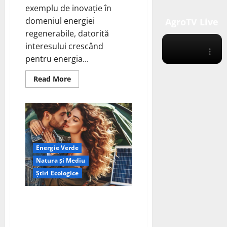
exemplu de inovație în
domeniul energiei
AgroTV Live
regenerabile, datorită
interesului crescând
pentru energia...
Read
Read More
more
about
Energia
eoliană
DIY
în
România:
Revoluția
PMG
Energie Verde
în
anul
Natura și Mediu
2025
Știri Ecologice
“Camping: Invertor sau
Generator? Alegerea pentru O
Experiență Perfectă în Natură”