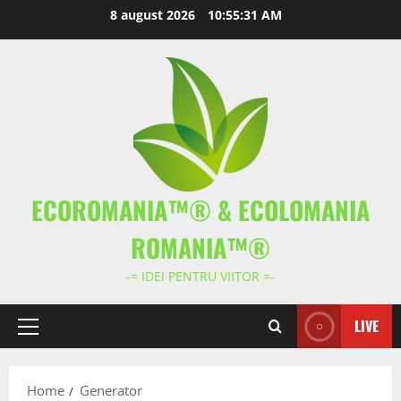
Skip
8 august 2026
10:55:31 AM
to
content
ECOROMANIA™® & ECOLOMANIA
ROMANIA™®
-= IDEI PENTRU VIITOR =-
LIVE
Primary
Menu
Home
Generator