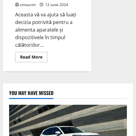
cimaxcim
12 iunie 2024
Aceasta vă va ajuta să luați
decizia potrivită pentru a
alimenta aparatele și
dispozitivele în timpul
călătoriilor...
Read
Read More
more
about
“Camping:
Invertor
sau
Generator?
Alegerea
pentru
YOU MAY HAVE MISSED
O
Experiență
Perfectă
în
Natură”