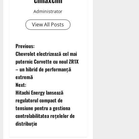
Administrator
View All Posts
P
Previous:
Chevrolet electrizează cel mai
o
puternic Corvette cu noul ZR1X
– un hibrid de performanță
s
extremă
t
Next:
Hitachi Energy lansează
n
regulatorul compact de
tensiune pentru a gestiona
a
controlabilitatea rețelelor de
v
distribuție