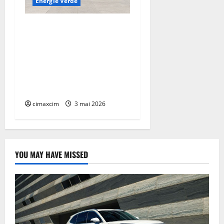
Energie Verde
China prezintă tehnologia
care schimbă regulile
jocului: baterii EV cu
încărcare în 6,5 minute.
BYD și CATL conduc
revoluția globală
cimaxcim
3 mai 2026
YOU MAY HAVE MISSED