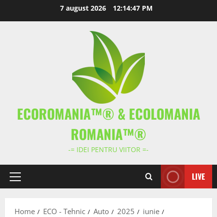
Skip
7 august 2026
12:14:48 PM
to
content
ECOROMANIA™® & ECOLOMANIA
ROMANIA™®
-= IDEI PENTRU VIITOR =-
LIVE
Primary
Menu
Home
ECO - Tehnic
Auto
2025
iunie