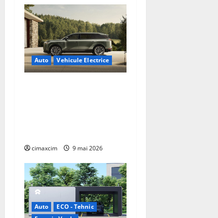
Auto
Vehicule Electrice
Lexus TZ 2027 – SUV
electric cu 7 locuri,
autonomie de până la 480
km și tracțiune integrală
standard
cimaxcim
9 mai 2026
Auto
ECO - Tehnic