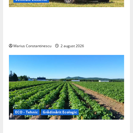
Interstar‑e Relax: Nissan și Eifelland au creat o
rulotă electrică care folosește bateria de 87 kWh nu
doar pentru tracțiune, ci și pentru încălzire complet
off‑grid
Marius Constantinescu
2 august 2026
ECO - Tehnic
Grădinărit Ecologic
Agricultura Viitorului: Tranziția Ecologică bazată pe