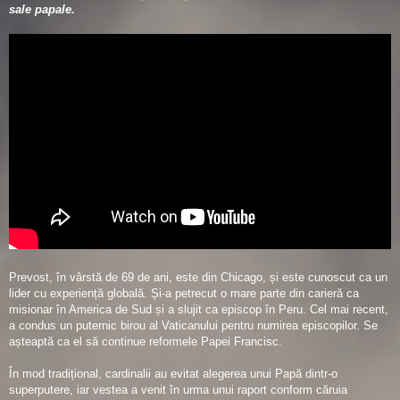
sale papale.
Prevost, în vârstă de 69 de ani, este din Chicago, și este cunoscut ca un
lider cu experiență globală. Și-a petrecut o mare parte din carieră ca
misionar în America de Sud și a slujit ca episcop în Peru. Cel mai recent,
a condus un puternic birou al Vaticanului pentru numirea episcopilor. Se
așteaptă ca el să continue reformele Papei Francisc.
În mod tradițional, cardinalii au evitat alegerea unui Papă dintr-o
superputere, iar vestea a venit în urma unui raport conform căruia