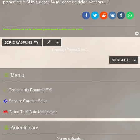
președintele SUA a donat 14 milioane de dolari Vaticanului.
Prostul e persoana care face de 2 ori aceeasi greseala sperand sa obtina rezultate diferite!
SCRIE RĂSPUNS
1 mesaj • Pagina
1
din
1
MERGI LA
Meniu
Ecolomania Romania™®
Servere Counter-Strike
Grand Theft Auto Multiplayer
Autentificare
Nume utilizator: