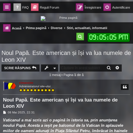
FAQ
Reguli Forum
Înregistrare
Autentificare
Forum Ecolomania™®
Prima pagină
Diverse
Stiri, actualitati, informatii
Acasă
-= Idei pentru viitor =-
09
:
05
:
05 PM
C
ă
Noul Papă. Este american și își va lua numele de
u
Leon XIV
t
CĂUTARE
CĂUTA
SCRIE RĂSPUNS
a
1 mesaj • Pagina
1
din
1
r
cimaxcim
e
Administratorul site-ului
Noul Papă. Este american și își va lua numele de
Leon XIV
M
08 Mai 2025, 22:31
e
s
Vaticanul a mai scris azi o pagină în istoria sa, prin anunțarea
a
noului Papă. Acesta a ieșit pe balconul de la Vatican în aplauzele
j
miilor de oameni adunați în Piața Sfântul Petru, îmbrăcat în hainele