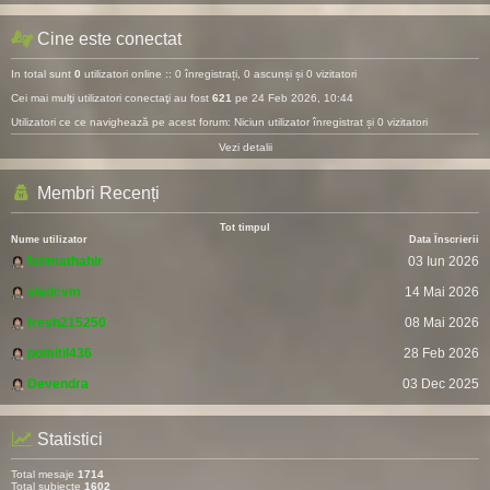
Cine este conectat
In total sunt
0
utilizatori online :: 0 înregistrați, 0 ascunși și 0 vizitatori
Cei mai mulţi utilizatori conectaţi au fost
621
pe 24 Feb 2026, 10:44
Utilizatori ce ce navighează pe acest forum: Niciun utilizator înregistrat și 0 vizitatori
Vezi detalii
Membri Recenți
Tot timpul
Nume utilizator
Data Înscrierii
fatimathahir
03 Iun 2026
vladcvm
14 Mai 2026
fresh215250
08 Mai 2026
pomitil436
28 Feb 2026
Devendra
03 Dec 2025
Statistici
Total mesaje
1714
Total subiecte
1602