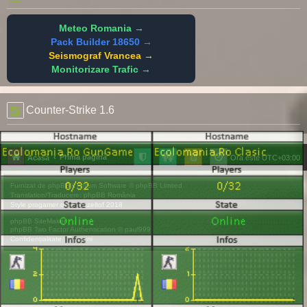
Meteo Romania →
Pack Builder 18650 →
Seismograf Vrancea →
Monitorizare Trafic →
Counter-Strike 1.6
Prima pagină
Acasă
Ora este
UTC+03:00
Furnizat de
phpBB
® Forum Software © phpBB Limited
Translation/Traducere:
phpBB România
Style
progamer
de ©
Mazeltof
2018
phpBB SiteMaker
phpBB Two Factor Authentication ©
paul999
Confidențialitate
|
Termeni