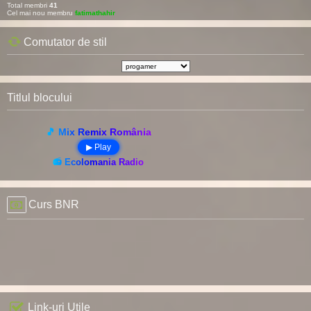
Total membri
41
Cel mai nou membru
fatimathahir
Comutator de stil
Titlul blocului
🎵 Mix Remix România
▶ Play
📻 Ecolomania Radio
Curs BNR
Link-uri Utile