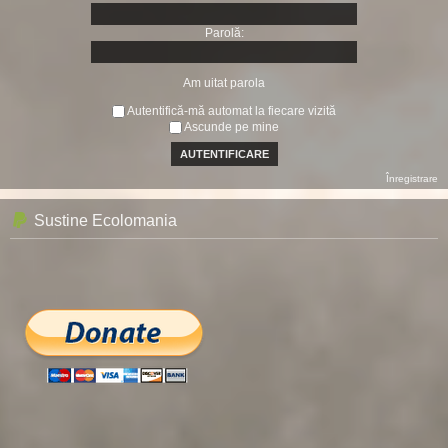
Parolă:
Am uitat parola
Autentifică-mă automat la fiecare vizită
Ascunde pe mine
Înregistrare
Sustine Ecolomania