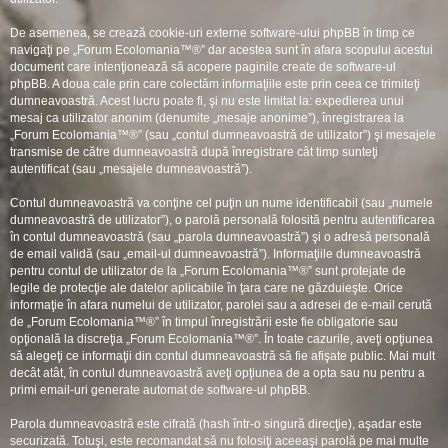
De asemenea, se crează cookie-uri externe software-ului phpBB în timp ce
navigaţi pe „Forum Ecolomania™®” dar acestea sunt în afara scopului acestui
document care intenţionează să acopere paginile create de software-ul
phpBB. A doua cale prin care colectăm informaţiile este prin ceea ce trimiteţi
dumneavoastră. Acest lucru poate fi, şi nu este limitat la: expedierea unui
mesaj ca utilizator anonim (denumite „mesaje anonime”), înregistrarea la
„Forum Ecolomania™®” (sau „contul dumneavoastră de utilizator”) şi mesajele
transmise de către dumneavoastră după înregistrare cât timp sunteţi
autentificat (sau „mesajele dumneavoastră”).
Contul dumneavoastră va conţine cel puţin un nume identificabil (sau „numele
dumneavoastră de utilizator”), o parolă personală folosită pentru autentificarea
în contul dumneavoastră (sau „parola dumneavoastră”) şi o adresă personală
de email validă (sau „email-ul dumneavoastră”). Informaţiile dumneavoastră
pentru contul de utilizator de la „Forum Ecolomania™®” sunt protejate de
legile de protecţie ale datelor aplicabile în ţara care ne găzduieşte. Orice
informaţie în afara numelui de utilizator, parolei sau a adresei de e-mail cerută
de „Forum Ecolomania™®” în timpul înregistrării este fie obligatorie sau
opţională la discreţia „Forum Ecolomania™®”. În toate cazurile, aveţi opţiunea
să alegeţi ce informaţii din contul dumneavoastră să fie afişate public. Mai mult
decât atât, în contul dumneavoastră aveţi opţiunea de a opta sau nu pentru a
primi email-uri generate automat de software-ul phpBB.
Parola dumneavoastră este cifrată (hash într-o singură direcţie), aşadar este
securizată. Totuşi, este recomandat să nu folosiţi aceeaşi parolă pe mai multe